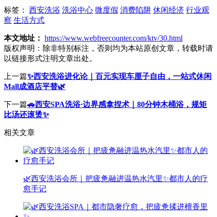
标签：
西安洗浴
洗浴中心
微度假
消费陷阱
休闲经济
行业观
察
生活方式
本文地址：
https://www.webfreecounter.com/ktv/30.html
版权声明：
除非特别标注，否则均为本站原创文章，转载时请
以链接形式注明文章出处。
上一篇
✨西安洗浴进化论｜百元实现车厘子自由，一站式休闲
Mall成酒店平替🌿
下一篇
🚗西安SPA洗浴·边界感拿捏术｜80分钟木桶浴，规矩
比汤还滚烫✨
相关文章
🌿西安洗浴会所｜把疲惫融进温热水汽里✨都市人的疗
愈手记