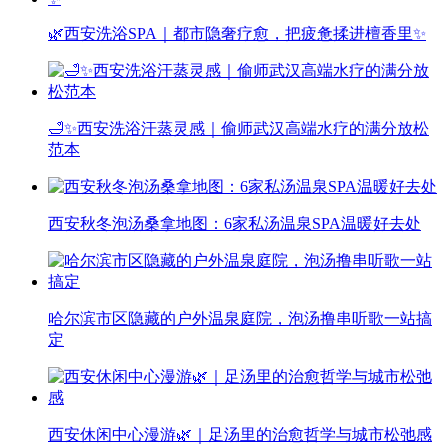
🌿西安洗浴SPA｜都市隐奢疗愈，把疲惫揉进檀香里✨
🛁✨西安洗浴汗蒸灵感｜偷师武汉高端水疗的满分放松
范本
西安秋冬泡汤桑拿地图：6家私汤温泉SPA温暖好去处
哈尔滨市区隐藏的户外温泉庭院，泡汤撸串听歌一站搞
定
西安休闲中心漫游🌿｜足汤里的治愈哲学与城市松弛感