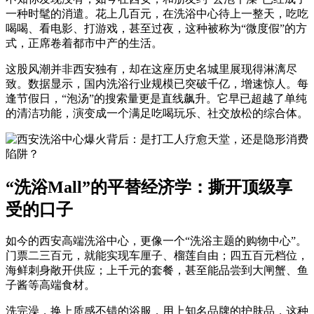
一种时髦的消遣。花上几百元，在洗浴中心待上一整天，吃吃
喝喝、看电影、打游戏，甚至过夜，这种被称为“微度假”的方
式，正席卷着都市中产的生活。
这股风潮并非西安独有，却在这座历史名城里展现得淋漓尽
致。数据显示，国内洗浴行业规模已突破千亿，增速惊人。每
逢节假日，“泡汤”的搜索量更是直线飙升。它早已超越了单纯
的清洁功能，演变成一个满足吃喝玩乐、社交放松的综合体。
“洗浴Mall”的平替经济学：撕开顶级享
受的口子
如今的西安高端洗浴中心，更像一个“洗浴主题的购物中心”。
门票二三百元，就能实现车厘子、榴莲自由；四五百元档位，
海鲜刺身敞开供应；上千元的套餐，甚至能品尝到大闸蟹、鱼
子酱等高端食材。
洗完澡，换上质感不错的浴服，用上知名品牌的护肤品，这种