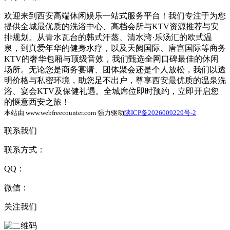
欢迎来到西安高端休闲娱乐一站式服务平台！我们专注于为您
提供全城最优质的洗浴中心、高档会所与KTV资源推荐与安
排规划。从青水瓦台的韩式汗蒸、清水湾·乐汤汇的欧式温
泉，到真爱年华的健身水疗，以及天阙国际、唐宫国际等商务
KTV的奢华包厢与顶级音效，我们甄选全网口碑最佳的休闲
场所。无论您是商务宴请、团体聚会还是个人放松，我们以透
明价格与私密环境，助您足不出户，尊享西安最优质的温泉洗
浴、宴会KTV及保健礼遇。全城席位即时预约，立即开启您
的惬意西安之旅！
本站由 www.webfreecounter.com 强力驱动
陕ICP备2026009229号-2
联系我们
联系方式：
QQ：
微信：
关注我们