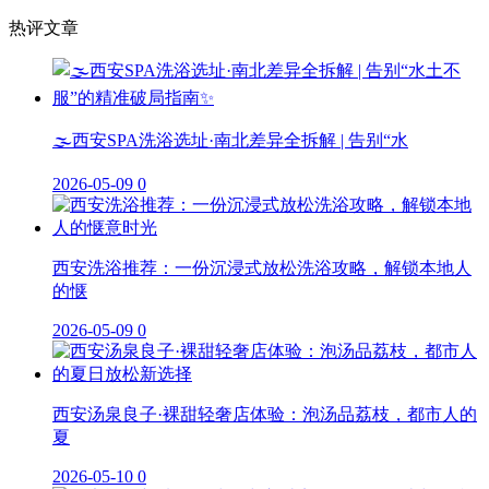
热评文章
🌫️西安SPA洗浴选址·南北差异全拆解 | 告别“水
2026-05-09
0
西安洗浴推荐：一份沉浸式放松洗浴攻略，解锁本地人
的惬
2026-05-09
0
西安汤泉良子·裸甜轻奢店体验：泡汤品荔枝，都市人的
夏
2026-05-10
0