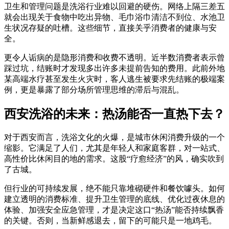
卫生和管理问题是洗浴行业难以回避的硬伤。网络上隔三差五
就会出现关于食物中吃出异物、毛巾浴巾清洁不到位、水池卫
生状况存疑的吐槽。这些细节，直接关乎消费者的健康与安
全。
更令人诟病的是隐形消费和收费不透明。近半数消费者表示曾
踩过坑，结账时才发现多出许多未提前告知的费用。此前外地
某高端水疗甚至发生火灾时，客人逃生被要求先结账的极端案
例，更是暴露了部分场所管理思维的滞后与混乱。
西安洗浴的未来：热汤能否一直热下去？
对于西安而言，洗浴文化的火爆，是城市休闲消费升级的一个
缩影。它满足了人们，尤其是年轻人和家庭客群，对一站式、
高性价比休闲目的地的需求。这股“疗愈经济”的风，确实吹到
了古城。
但行业的可持续发展，绝不能只靠堆砌硬件和餐饮噱头。如何
建立透明的消费标准、提升卫生管理的底线、优化过夜休息的
体验、加强安全应急管理，才是决定这口“热汤”能否持续飘香
的关键。否则，当新鲜感退去，留下的可能只是一地鸡毛。