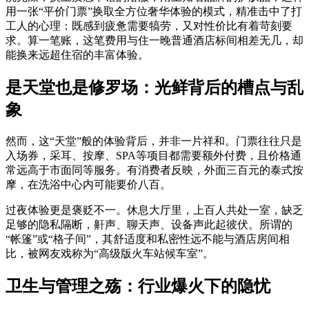
用一张“平价门票”换取全方位奢华体验的模式，精准击中了打
工人的心理：既感到疲惫需要犒劳，又对性价比有着苛刻要
求。算一笔账，这笔费用与住一晚普通酒店标间相差无几，却
能换来远超住宿的丰富体验。
是天堂也是修罗场：光鲜背后的槽点与乱
象
然而，这“天堂”般的体验背后，并非一片祥和。门票往往只是
入场券，采耳、按摩、SPA等项目都需要额外付费，且价格通
常远高于市面同等服务。有消费者反映，外面三百元的泰式按
摩，在洗浴中心内可能要价八百。
过夜体验更是褒贬不一。休息大厅里，上百人共处一室，缺乏
足够的隐私隔断，鼾声、聊天声、设备声此起彼伏。所谓的
“帐篷”或“格子间”，其舒适度和私密性远不能与酒店房间相
比，被网友戏称为“高级版火车站候车室”。
卫生与管理之殇：行业爆火下的隐忧