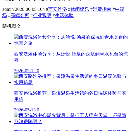
admin
2026-06-05
164
#
西安洗浴
#
休闲娱乐
#
消费指南
#
中端
场
#
高端会所
#
行业观察
#
生活体验
随机图文
西安洗浴体验分享：从汤悦·汤泉的踩坑到青水瓦台的惊
喜
2026-05-12
0
西安路洗浴推荐：泉溪温泉生活馆的冬日温暖体验与实
用信
2026-05-13
0