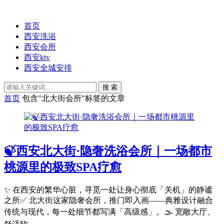
首页
西安洗浴
西安会所
西安ktv
西安全城安排
搜 索
首页
包含"北大街会所"标签的文章
🍃西安北大街·隐奢洗浴会所｜一场都市
桃源里的极致SPA疗愈
✨ 在西安的繁华心脏，寻觅一处让身心彻底「关机」的静谧
之所✅ 北大街这家隐奢会所，推门即入画——典雅设计融合
传统与现代，每一处细节都写满「高级感」。🌫️ 宽敞大厅、