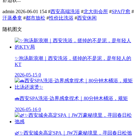
舒适软...
admin
2026-06-01
154
#
西安高端洗浴
#
北大街会所
#
SPA疗愈
#
汗蒸桑拿
#
都市放松
#
性价比洗浴
#
西安休闲
随机图文
✨泡汤新浪潮｜西安洗浴，搓掉的不是泥，是年轻人的
KT
2026-05-15
0
🚗西安SPA洗浴·边界感拿捏术｜80分钟木桶浴，规矩
2026-05-16
0
🌿✨西安城央高定SPA｜JW万豪秘境里，寻回春日松弛