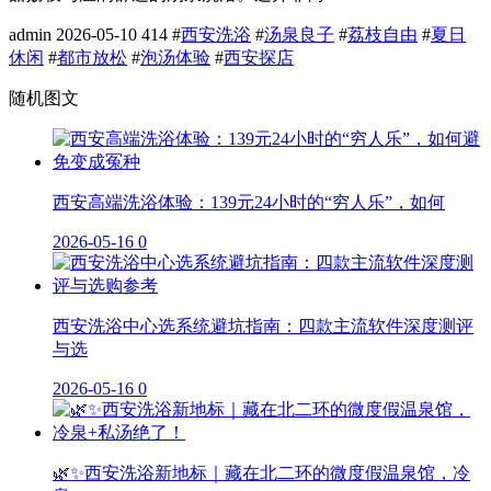
admin
2026-05-10
414
#
西安洗浴
#
汤泉良子
#
荔枝自由
#
夏日
休闲
#
都市放松
#
泡汤体验
#
西安探店
随机图文
西安高端洗浴体验：139元24小时的“穷人乐”，如何
2026-05-16
0
西安洗浴中心选系统避坑指南：四款主流软件深度测评
与选
2026-05-16
0
🌿✨西安洗浴新地标｜藏在北二环的微度假温泉馆，冷