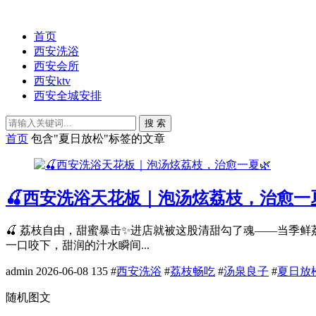
首页
西安洗浴
西安会所
西安ktv
西安全城安排
搜 索
首页
包含"夏日放松"标签的文章
🍒西安洗浴天花板｜泡汤炫荔枝，治愈一夏
🍒 荔枝自由，甜蜜暴击✨进店就被这股清甜勾了魂——当季
一口咬下，甜润的汁水瞬间...
admin
2026-06-08
135
#
西安洗浴
#
荔枝畅吃
#
汤泉良子
#
夏日放
随机图文