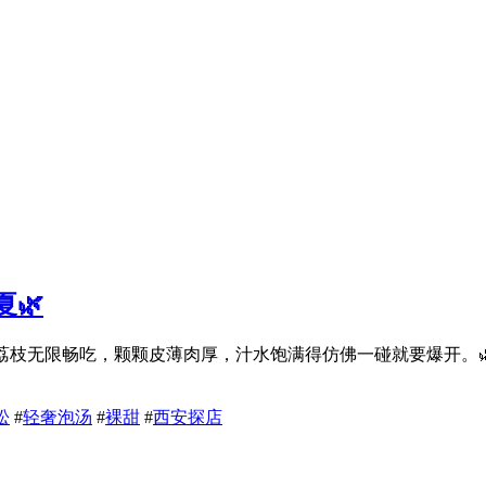
🌿
鲜荔枝无限畅吃，颗颗皮薄肉厚，汁水饱满得仿佛一碰就要爆开。
松
#
轻奢泡汤
#
裸甜
#
西安探店