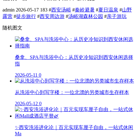
admin
2026-05-17
183
#
西安汤峪
#
秦岭避暑
#
夏日温泉
#
山野
露营
#
徒步旅行
#
西安周边游
#
汤峪湖森林公园
#
亲子游玩
随机图文
桑拿、SPA与洗浴中心：从历史冷知识到西安休闲选择
指
2026-05-11
0
从洗浴中心到写字楼：一位北漂的另类城市生存样本
2026-05-12
0
✨西安洗浴进化论｜百元实现车厘子自由，一站式休闲
Ma