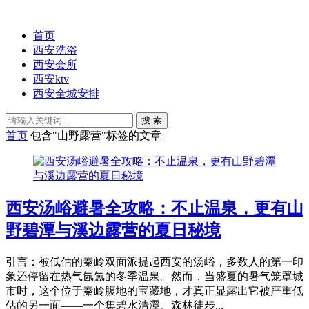
首页
西安洗浴
西安会所
西安ktv
西安全城安排
搜 索
首页
包含"山野露营"标签的文章
西安汤峪避暑全攻略：不止温泉，更有山
野碧潭与溪边露营的夏日秘境
引言：被低估的秦岭双面派提起西安的汤峪，多数人的第一印
象还停留在热气氤氲的冬季温泉。然而，当盛夏的暑气笼罩城
市时，这个位于秦岭腹地的宝藏地，才真正显露出它被严重低
估的另一面——一个集碧水清潭、森林徒步...