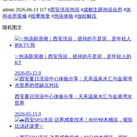
admin
2026-06-13
117
#
西安洗浴泡浴
#
成都主题泡浴会所
#
休
闲会所装修
#
按摩推拿
#
泡浴体验
#
放松解压
随机图文
✨泡汤新浪潮｜西安洗浴，搓掉的不是泥，是年轻人的
KT
2026-05-15
0
西安夏日洗浴中心体验分享：天禾温泉水汇与金港湾水
世界
2026-05-15
0