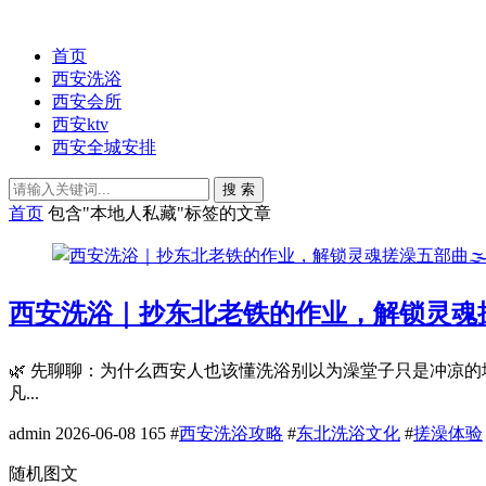
首页
西安洗浴
西安会所
西安ktv
西安全城安排
搜 索
首页
包含"本地人私藏"标签的文章
西安洗浴｜抄东北老铁的作业，解锁灵魂搓澡
🌿 先聊聊：为什么西安人也该懂洗浴别以为澡堂子只是冲凉
凡...
admin
2026-06-08
165
#
西安洗浴攻略
#
东北洗浴文化
#
搓澡体验
随机图文