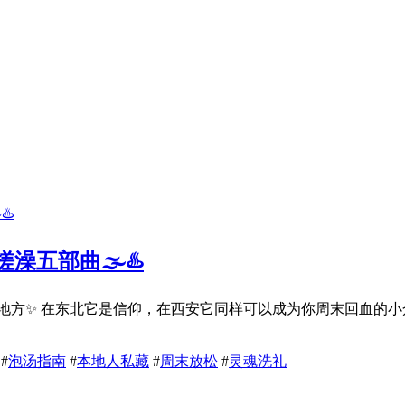
五部曲🌫️♨️
的地方✨ 在东北它是信仰，在西安它同样可以成为你周末回血的小
#
泡汤指南
#
本地人私藏
#
周末放松
#
灵魂洗礼