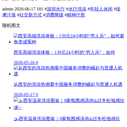
admin
2026-06-17
181
#
深圳水疗
#
水疗洗浴
#
年轻人休闲
#
按
摩汗蒸
#
社交新方式
#
消费降级
#
精神疗愈
随机图文
西安高端洗浴体验：139元24小时的“穷人乐”，如何
2026-05-16
0
从西安的洗浴热潮看中国服务消费的崛起与普通人机遇
2026-05-17
0
🌫️西安温泉洗浴图鉴｜9家氛围感汤池♨️过冬松弛感拉