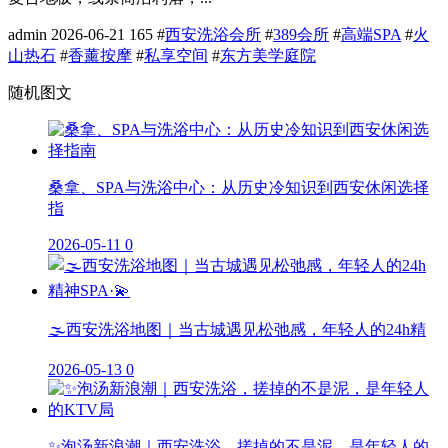
admin
2026-06-21
165
#
西安洗浴会所
#
389会所
#
高端SPA
#
火
山热石
#
香薰按摩
#
私享空间
#
东方美学庭院
随机图文
桑拿、SPA与洗浴中心：从历史冷知识到西安休闲选择
指
2026-05-11
0
🌫️西安洗浴地图｜当古城遇见松弛感，年轻人的24h精
2026-05-13
0
✨泡汤新浪潮｜西安洗浴，搓掉的不是泥，是年轻人的