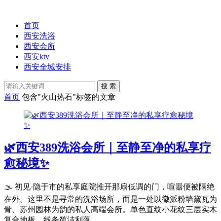
首页
西安洗浴
西安会所
西安ktv
西安全城安排
搜 索
首页
包含"火山热石"标签的文章
🌿西安389洗浴会所｜至静至净的私享疗
愈秘境✨
🌫️ 初见·隐于市的私享庭院推开那扇低调的门，喧嚣便被隔绝
在外。这里不是寻常的洗浴场所，而是一处以徽派粉墙黛瓦为
骨、苏州园林为韵的私人高端会所。单色直纹小花纹三层实木
复合地板，线条简洁利落，...