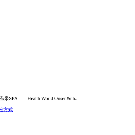
lth World Onsen&nb...
松方式