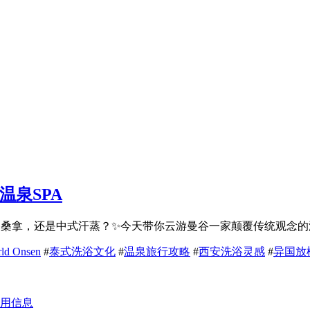
温泉SPA
是中式汗蒸？✨今天带你云游曼谷一家颠覆传统观念的温泉SPA——Hea
rld Onsen
#
泰式洗浴文化
#
温泉旅行攻略
#
西安洗浴灵感
#
异国放