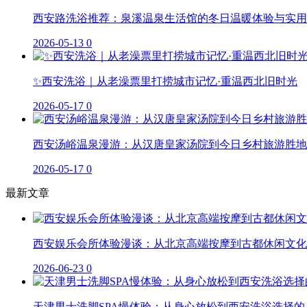
西安路洗浴推荐：泉溪温泉生活馆的冬日温暖体验与实用
2026-05-13
0
✨西安洗浴｜从老澡票里打捞城市记忆·重温西北旧时光
2026-05-17
0
西安汤峪温泉漫游：从汉唐皇家汤院到今日乡村旅游胜地
2026-05-17
0
最新文章
西安娱乐会所体验漫谈：从北京高端按摩到古都休闲文化
2026-06-23
0
天津男士洗脚SPA慢体验：从身心放松到西安洗浴选择的