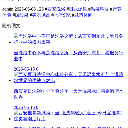
admin
2026-06-06
126
#
西安洗浴
#
日式汤泉
#
温泉科技
#
康养
体验
#
碳酸泉
#
美肌风吕
#
水疗SPA
#
城市休闲
随机图文
当洗浴中心不再是洗浴之所：从西安到东北，看服务行
业中
2026-05-15
0
西安夏日洗浴中心体验分享：天禾温泉水汇与金港湾水
世界
2026-05-15
0