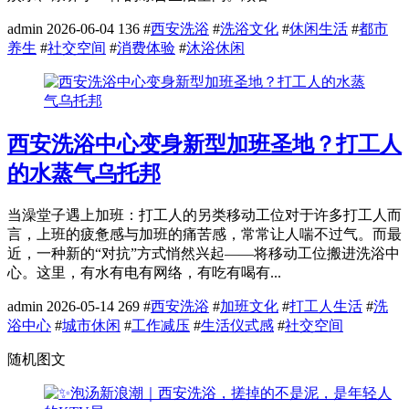
admin
2026-06-04
136
#
西安洗浴
#
洗浴文化
#
休闲生活
#
都市
养生
#
社交空间
#
消费体验
#
沐浴休闲
西安洗浴中心变身新型加班圣地？打工人
的水蒸气乌托邦
当澡堂子遇上加班：打工人的另类移动工位对于许多打工人而
言，上班的疲惫感与加班的痛苦感，常常让人喘不过气。而最
近，一种新的“对抗”方式悄然兴起——将移动工位搬进洗浴中
心。这里，有水有电有网络，有吃有喝有...
admin
2026-05-14
269
#
西安洗浴
#
加班文化
#
打工人生活
#
洗
浴中心
#
城市休闲
#
工作减压
#
生活仪式感
#
社交空间
随机图文