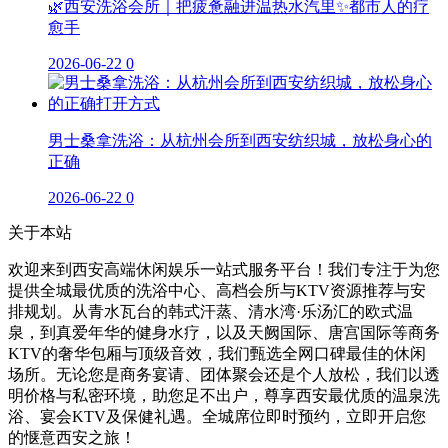
🌿西安洗浴会所｜把疲惫融进温热水汽里✨都市人的疗
愈手
2026-06-22
0
男士桑拿洗浴：从杭州会所到西安纺织城，放松身心的
正确
2026-06-22
0
关于本站
欢迎来到西安高端休闲娱乐一站式服务平台！我们专注于为您
提供全城最优质的洗浴中心、高档会所与KTV资源推荐与安
排规划。从青水瓦台的韩式汗蒸、清水湾·乐汤汇的欧式温
泉，到真爱年华的健身水疗，以及天阙国际、唐宫国际等商务
KTV的奢华包厢与顶级音效，我们甄选全网口碑最佳的休闲
场所。无论您是商务宴请、团体聚会还是个人放松，我们以透
明价格与私密环境，助您足不出户，尊享西安最优质的温泉洗
浴、宴会KTV及保健礼遇。全城席位即时预约，立即开启您
的惬意西安之旅！