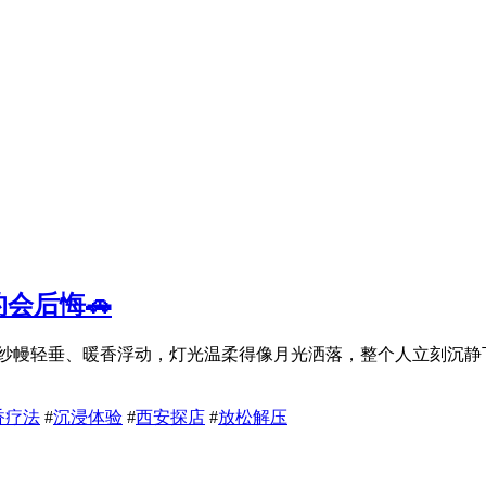
会后悔🚗
。纱幔轻垂、暖香浮动，灯光温柔得像月光洒落，整个人立刻沉
香疗法
#
沉浸体验
#
西安探店
#
放松解压