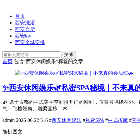
首页
西安洗浴
西安会所
西安ktv
西安全城安排
搜 索
首页
包含"西安休闲娱乐"标签的文章
✨西安休闲娱乐🌿私密SPA秘境｜不来真的
🌿 隐于古都的中式美学空间推开门的瞬间，喧嚣被隔绝在外
气：飞檐翘角、雕梁画栋，木...
admin
2026-06-22
516
#
西安休闲娱乐
#
私密SPA
#
中式按摩
#
芳
随机图文