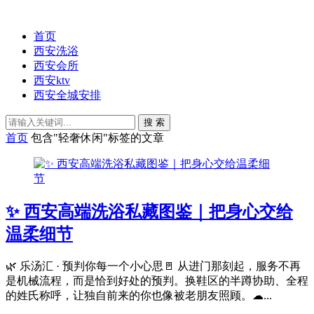
首页
西安洗浴
西安会所
西安ktv
西安全城安排
搜 索
首页
包含"轻奢休闲"标签的文章
✨ 西安高端洗浴私藏图鉴｜把身心交给
温柔细节
🌿 乐汤汇 · 预判你每一个小心思🚪 从进门那刻起，服务不再
是机械流程，而是恰到好处的预判。换鞋区的半蹲协助、全程
的姓氏称呼，让独自前来的你也像被老朋友照顾。☁...