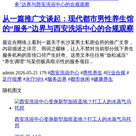
从一篇推广文谈起：现代都市男性养生馆
的“服务”边界与西安洗浴中心的合规观察
最近在网络上看到一篇关于长沙某男士私密会所的推广文章，
内容描述之详尽、用词之暧昧，让人不禁对当前部分线下养生
服务机构的宣传口径产生好奇。这类文本往往将“放松减压”
“养生调理”与某些极具暗示性的服务项目...
admin
2026-05-21
179
#
西安洗浴中心
#
男性养生
#
行业合规
#
足疗按摩
#
水疗SPA
#
服务边界
#
都市休闲
#
健康养生
随机图文
西安洗浴中心变身新型加班圣地？打工人的水蒸气乌托
邦