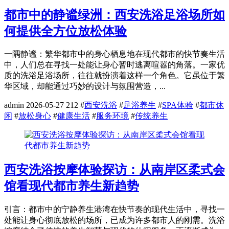
都市中的静谧绿洲：西安洗浴足浴场所如
何提供全方位放松体验
一隅静谧：繁华都市中的身心栖息地在现代都市的快节奏生活
中，人们总在寻找一处能让身心暂时逃离喧嚣的角落。一家优
质的洗浴足浴场所，往往就扮演着这样一个角色。它虽位于繁
华区域，却能通过巧妙的设计与氛围营造，...
admin
2026-05-27
212
#
西安洗浴
#
足浴养生
#
SPA体验
#
都市休
闲
#
放松身心
#
健康生活
#
服务环境
#
传统养生
西安洗浴按摩体验探访：从南岸区柔式会
馆看现代都市养生新趋势
引言：都市中的宁静养生港湾在快节奏的现代生活中，寻找一
处能让身心彻底放松的场所，已成为许多都市人的刚需。洗浴