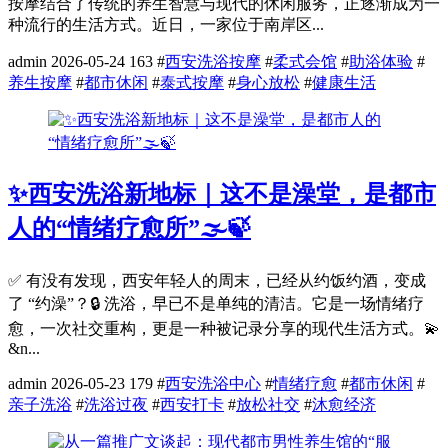
按摩结合了传统的养生智慧与现代的休闲服务，正逐渐成为一
种流行的生活方式。近日，一家位于南岸区...
admin
2026-05-24
163
#
西安洗浴按摩
#
柔式会馆
#
助浴体验
#
养生按摩
#
都市休闲
#
泰式按摩
#
身心放松
#
健康生活
✨西安洗浴新地标｜这不是澡堂，是都市
人的“情绪疗愈所”🌫️🍃
✅ 有没有发现，西安年轻人的周末，已经从约饭约酒，变成
了 “约澡”？🔒 洗浴，早已不是单纯的清洁。它是一场情绪疗
愈，一次社交重构，更是一种被记录分享的现代生活方式。💫
&n...
admin
2026-05-23
179
#
西安洗浴中心
#
情绪疗愈
#
都市休闲
#
亲子洗浴
#
洗浴过夜
#
西安打卡
#
放松社交
#
沐愈经济