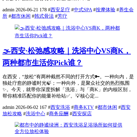
admin
2026-06-21
178
#
西安足疗
#
中式SPA
#
按摩体验
#
养生会
所
#
都市休闲
#
韩式骨法
#
芳疗
🌫️西安·松弛感攻略｜洗浴中心VS商K，
两种都市生活你Pick谁？
在西安，“放松”有两种截然不同的打开方式🔑。一种向内，是
独处疗愈的静谧时光🍃；一种向外，是聚众社交的热烈氛围
✨。今天，就带你深度拆解「洗浴」与「商K」的内核区别，
帮你精准匹配你的能量补给站✅。💡核心定...
admin
2026-06-02
167
#
西安洗浴
#
商务KTV
#
都市休闲
#
西安
放松攻略
#
洗浴中心
#
商务应酬
#
西安探店