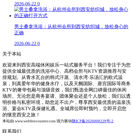
2026-06-22
0
男士桑拿洗浴：从杭州会所到西安纺织城，放松身心的
正确
2026-06-22
0
关于本站
欢迎来到西安高端休闲娱乐一站式服务平台！我们专注于为您
提供全城最优质的洗浴中心、高档会所与KTV资源推荐与安
排规划。从青水瓦台的韩式汗蒸、清水湾·乐汤汇的欧式温
泉，到真爱年华的健身水疗，以及天阙国际、唐宫国际等商务
KTV的奢华包厢与顶级音效，我们甄选全网口碑最佳的休闲
场所。无论您是商务宴请、团体聚会还是个人放松，我们以透
明价格与私密环境，助您足不出户，尊享西安最优质的温泉洗
浴、宴会KTV及保健礼遇。全城席位即时预约，立即开启您
的惬意西安之旅！
本站由 www.webfreecounter.com 强力驱动
陕ICP备2026009229号-2
联系我们