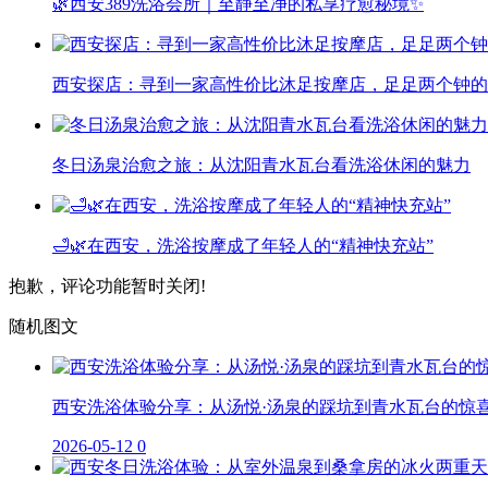
🌿西安389洗浴会所｜至静至净的私享疗愈秘境✨
西安探店：寻到一家高性价比沐足按摩店，足足两个钟的
冬日汤泉治愈之旅：从沈阳青水瓦台看洗浴休闲的魅力
🛁🌿在西安，洗浴按摩成了年轻人的“精神快充站”
抱歉，评论功能暂时关闭!
随机图文
西安洗浴体验分享：从汤悦·汤泉的踩坑到青水瓦台的惊
2026-05-12
0