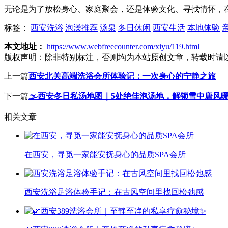
无论是为了放松身心、家庭聚会，还是体验文化、寻找情怀，
标签：
西安洗浴
泡澡推荐
汤泉
冬日休闲
西安生活
本地体验
本文地址：
https://www.webfreecounter.com/xiyu/119.html
版权声明：
除非特别标注，否则均为本站原创文章，转载时请
上一篇
西安北关高端洗浴会所体验记：一次身心的宁静之旅
下一篇
🌫️西安冬日私汤地图｜5处绝佳泡汤地，解锁雪中唐风
相关文章
在西安，寻觅一家能安抚身心的品质SPA会所
西安洗浴足浴体验手记：在古风空间里找回松弛感