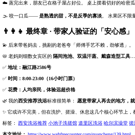
☁️ 蒸完出来，朋友已在格子屋占好位。 桌上摆着切好的哈密
🌫️ 咬一口瓜——
是熟透的甜，不是反季的寡淡
。 水果区不限
👨‍👩‍👧 最终章 · 带家人验证的「安心感」
💫 后来带爸妈去，挑剔的老爸夸「师傅手艺不赖，劲够透」。
📛 老妈则细数女宾区的
隔间泡池、双温汗蒸、戴森造型工具
…
✅
地址：融江路2586号
✅
时间：8:00-23:00（16小时门票）
✅
花费：人均亲民，体验远超价格
🌿 我的
西安推荐洗浴
标准很简单：
愿意带家人再去的地方，就
✨ 它或许不完美，但在洗护、搓澡、休息这几个核心环节上，
标签：
西安洗浴推荐
小池子洗搓馆
道里区洗浴
哈尔滨澡堂
搓
本文地址：
https://www.webfreecounter.com/quancheng/139.html