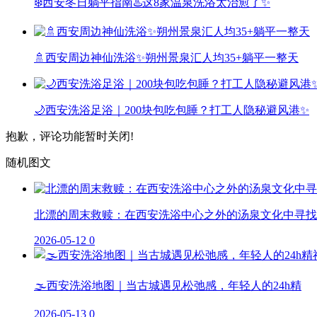
❄️西安冬日躺平指南♨️这8家温泉洗浴太治愈了✨
🚿西安周边神仙洗浴✨朔州景泉汇人均35+躺平一整天
🌙西安洗浴足浴｜200块包吃包睡？打工人隐秘避风港✨
抱歉，评论功能暂时关闭!
随机图文
北漂的周末救赎：在西安洗浴中心之外的汤泉文化中寻找
2026-05-12
0
🌫️西安洗浴地图｜当古城遇见松弛感，年轻人的24h精
2026-05-13
0