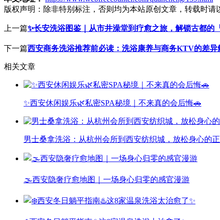
版权声明：
除非特别标注，否则均为本站原创文章，转载时请
上一篇
✨长安洗浴图鉴｜从市井澡堂到疗愈之旅，解锁古都的『
下一篇
西安商务洗浴推荐前必读：洗浴康养与商务KTV的差异
相关文章
✨西安休闲娱乐🌿私密SPA秘境｜不来真的会后悔🚗
男士桑拿洗浴：从杭州会所到西安纺织城，放松身心的正
🌫️西安隐奢疗愈地图｜一场身心归零的感官漫游