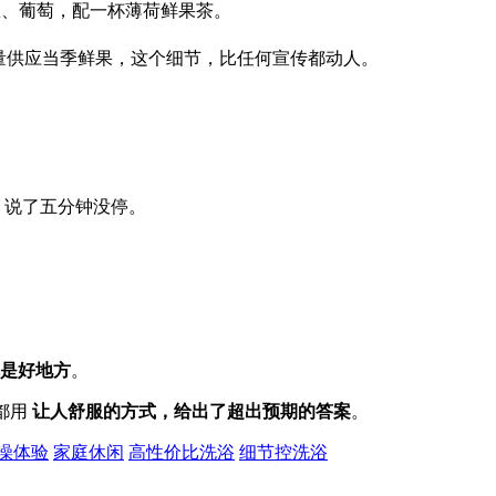
瓜、葡萄，配一杯薄荷鲜果茶。
量供应当季鲜果，这个细节，比任何宣传都动人。
 说了五分钟没停。
是好地方
。
都用
让人舒服的方式，给出了超出预期的答案
。
澡体验
家庭休闲
高性价比洗浴
细节控洗浴