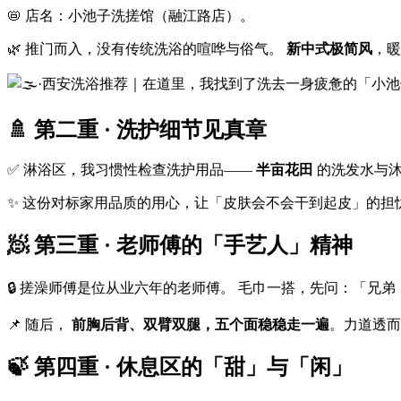
📛 店名：小池子洗搓馆（融江路店）。
🌿 推门而入，没有传统洗浴的喧哗与俗气。
新中式极简风
，暖
🚿 第二重 · 洗护细节见真章
✅ 淋浴区，我习惯性检查洗护用品——
半亩花田
的洗发水与沐
✨ 这份对标家用品质的用心，让「皮肤会不会干到起皮」的担
🧖 第三重 · 老师傅的「手艺人」精神
🔒 搓澡师傅是位从业六年的老师傅。 毛巾一搭，先问：「兄
📌 随后，
前胸后背、双臂双腿，五个面稳稳走一遍
。力道透而
🍃 第四重 · 休息区的「甜」与「闲」