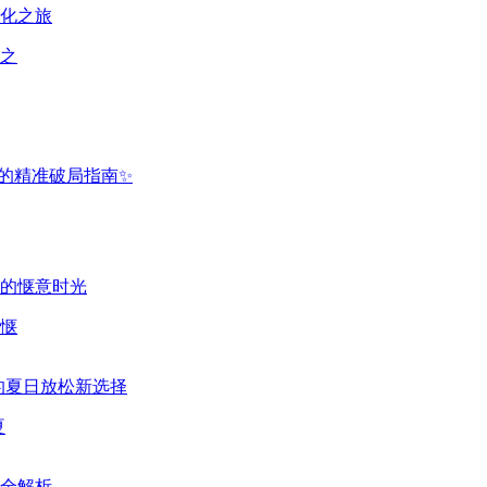
之
惬
夏