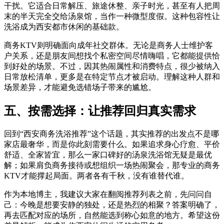
干扰。它适合日常解压、旅途休整、亲子时光，甚至有人把周
末的半天完全交给汤泉馆，当作一种微型度假。这种包容性让
洗浴成为西安都市休闲的基础款。
商务KTV则明确面向成年社交群体。无论是商务人士维护客
户关系，还是朋友间想找个私密空间尽情嗨唱，它都能提供恰
到好处的场景。不过，因其热闹属性和消费特点，很少被纳入
日常放松清单，更多是在特定节点才被启动。理解这种人群和
场景差异，才能避免选错场子带来的尴尬。
五、按需选择：让推荐回归真实需求
回到“西安商务洗浴推荐”这个话题，其实推荐的出发点不是哪
家店最奢华，而是你此刻需要什么。如果追求身心疗愈、平价
舒适、全家皆宜，那么一家口碑好的汤泉洗浴馆无疑是最优
解；如果肩负商务接待或想组织一场热闹聚会，那专业的商务
KTV才能撑起局面。两者各有千秋，没有谁替代谁。
作为本地博主，我建议大家在翻阅推荐列表之前，先问问自
己：今晚是想要安静的独处，还是热烈的相聚？答案明确了，
再去匹配对应的场所，自然能选到称心如意的地方。希望这份