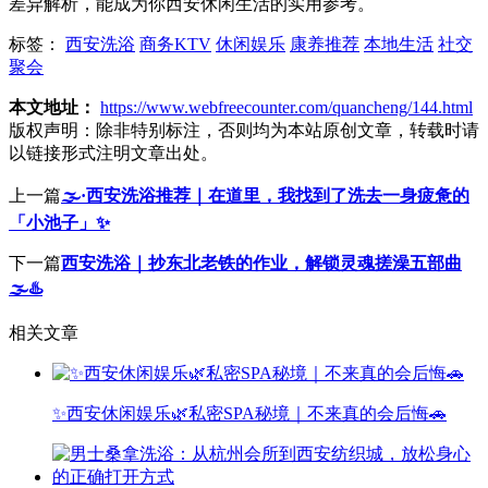
差异解析，能成为你西安休闲生活的实用参考。
标签：
西安洗浴
商务KTV
休闲娱乐
康养推荐
本地生活
社交
聚会
本文地址：
https://www.webfreecounter.com/quancheng/144.html
版权声明：
除非特别标注，否则均为本站原创文章，转载时请
以链接形式注明文章出处。
上一篇
🌫️·西安洗浴推荐｜在道里，我找到了洗去一身疲惫的
「小池子」✨
下一篇
西安洗浴｜抄东北老铁的作业，解锁灵魂搓澡五部曲
🌫️♨️
相关文章
✨西安休闲娱乐🌿私密SPA秘境｜不来真的会后悔🚗