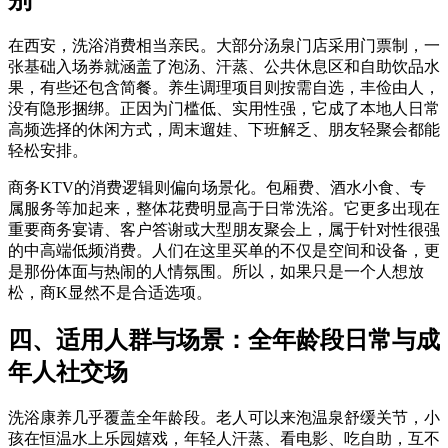
别
在西安，洗浴消费相当亲民。大部分汤泉门店采用门票制，一
张基础入场券就涵盖了泡汤、汗蒸、公共休息区和自助饮品水
果，有些还包含简餐。养生调理项目则按需自选，丰俭由人，
没有隐形捆绑。正因为门槛低、实用性强，它成了本地人日常
高频选择的休闲方式，周末遛娃、下班解乏、朋友轻聚会都能
轻松安排。
商务KTV的消费逻辑则偏向场景化。包厢费、酒水小食、专
属服务等加起来，整体花费明显高于日常洗浴。它更多出现在
重要商务宴请、客户答谢或大型朋友聚会上，属于针对性很强
的中高端低频消费。人们在这里买单的不仅是空间和设备，更
是那份体面与热闹的人情氛围。所以，如果只是一个人想放
松，商K显然不是合适选项。
四、适用人群与场景：全年龄段日常与成
年人社交场
洗浴康养几乎覆盖全年龄段。老人可以来泡温泉舒缓关节，小
孩在恒温水上乐园嬉戏，年轻人汗蒸、看电影、吃自助，互不