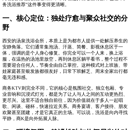
务洗浴推荐”这件事变得更清晰。
一、核心定位：独处疗愈与聚众社交的分
野
西安的汤泉洗浴会所，本质上是为都市人提供一处解压养生的
安静角落。它们通常集泡汤、汗蒸、简餐、影视休息区于一
体，强调的是个人身心修复。你完全可以一个人来，换上浴
服，在温热的汤池里放空，再到休息区躺平看书，整个过程不
需要迎合任何人，节奏全由自己掌控。这种模式对上班族、带
娃家庭甚至银发族都很友好，日常下班解乏、周末全家出行都
毫无违和感。
商务KTV则完全不同，它的核心是氛围社交。独立包厢、专
业音响和沉浸式灯光，都是为了让人与人之间的互动更热烈、
更尽兴。这里不适合独自前往，因为价值就在于多人一起唱
歌、闲谈、碰杯，快速拉近关系。商务宴请、客户接待、朋友
欢聚甚至团建，才是它真正的主场。可以说，洗浴是向内寻找
平静，商K是向外拓展人脉。