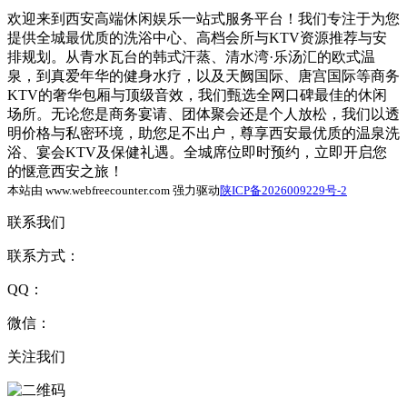
欢迎来到西安高端休闲娱乐一站式服务平台！我们专注于为您
提供全城最优质的洗浴中心、高档会所与KTV资源推荐与安
排规划。从青水瓦台的韩式汗蒸、清水湾·乐汤汇的欧式温
泉，到真爱年华的健身水疗，以及天阙国际、唐宫国际等商务
KTV的奢华包厢与顶级音效，我们甄选全网口碑最佳的休闲
场所。无论您是商务宴请、团体聚会还是个人放松，我们以透
明价格与私密环境，助您足不出户，尊享西安最优质的温泉洗
浴、宴会KTV及保健礼遇。全城席位即时预约，立即开启您
的惬意西安之旅！
本站由 www.webfreecounter.com 强力驱动
陕ICP备2026009229号-2
联系我们
联系方式：
QQ：
微信：
关注我们