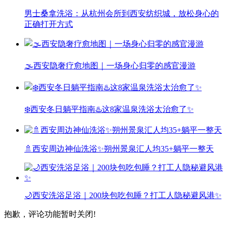
男士桑拿洗浴：从杭州会所到西安纺织城，放松身心的
正确打开方式
🌫️西安隐奢疗愈地图｜一场身心归零的感官漫游
❄️西安冬日躺平指南♨️这8家温泉洗浴太治愈了✨
🚿西安周边神仙洗浴✨朔州景泉汇人均35+躺平一整天
🌙西安洗浴足浴｜200块包吃包睡？打工人隐秘避风港✨
抱歉，评论功能暂时关闭!