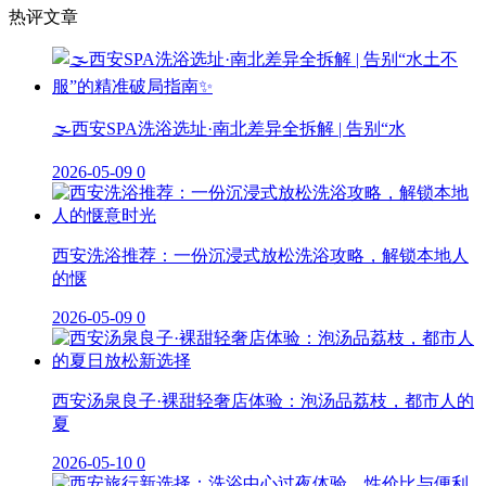
热评文章
🌫️西安SPA洗浴选址·南北差异全拆解 | 告别“水
2026-05-09
0
西安洗浴推荐：一份沉浸式放松洗浴攻略，解锁本地人
的惬
2026-05-09
0
西安汤泉良子·裸甜轻奢店体验：泡汤品荔枝，都市人的
夏
2026-05-10
0