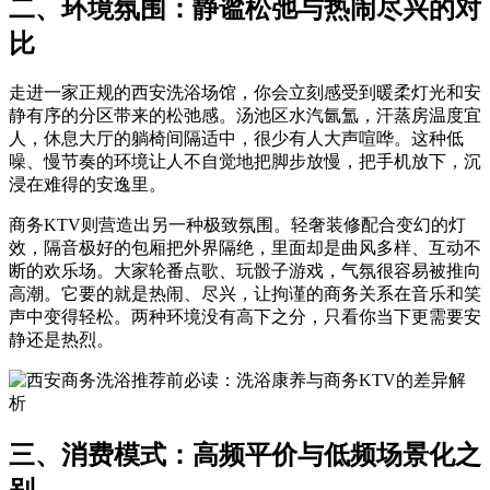
二、环境氛围：静谧松弛与热闹尽兴的对
比
走进一家正规的西安洗浴场馆，你会立刻感受到暖柔灯光和安
静有序的分区带来的松弛感。汤池区水汽氤氲，汗蒸房温度宜
人，休息大厅的躺椅间隔适中，很少有人大声喧哗。这种低
噪、慢节奏的环境让人不自觉地把脚步放慢，把手机放下，沉
浸在难得的安逸里。
商务KTV则营造出另一种极致氛围。轻奢装修配合变幻的灯
效，隔音极好的包厢把外界隔绝，里面却是曲风多样、互动不
断的欢乐场。大家轮番点歌、玩骰子游戏，气氛很容易被推向
高潮。它要的就是热闹、尽兴，让拘谨的商务关系在音乐和笑
声中变得轻松。两种环境没有高下之分，只看你当下更需要安
静还是热烈。
三、消费模式：高频平价与低频场景化之