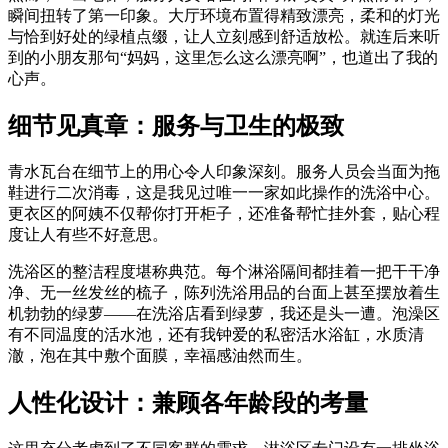
瞬间扭转了第一印象。大厅环境布置得精致漂亮，柔和的灯光
与恰到好处的绿植点缀，让人立刻感到舒适放松。就连后来听
到的小朋友那句“妈妈，这里怎么这么漂亮啊”，也道出了我的
心声。
细节见真章：服务与卫生的极致
青水瓦台在细节上的用心令人印象深刻。服务人员会当面为拖
鞋进行二次消毒，这是我见过唯一一家如此操作的洗浴中心。
更衣区的阿姨不仅帮你打开柜子，还准备帮忙挂外套，贴心程
度让人有些不好意思。
洗浴区的整洁程度堪称典范。每个淋浴隔间都挂着一把干干净
净、无一丝发丝的梳子，陈列洗浴用品的台面上甚至摆放着生
机勃勃的绿萝——在洗浴店看到绿萝，我还是头一遭。泡澡区
有不同温度的活水池，还有我钟爱的私密活水浴缸，水质清
澈，泡在其中敷个面膜，幸福感油然而生。
人性化设计：兼顾各年龄段的考量