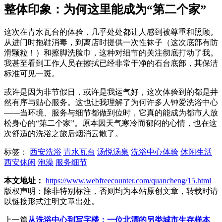
整体印象：为何这里能成为“第二个家”
这次在青水瓦台的体验，几乎处处都让人感到被尊重和照顾。
从进门时拖鞋消毒，到离店时提供一次性袜子（这次底部有防
滑颗粒！）和擦脚洗脸巾，这种对细节的关注彻底打动了我。
我甚至看到工作人员在擦拭已经非常干净的石台底部，其保洁
标准可见一斑。
或许是因为非节假日，或许是我运气好，这次体验到的都是井
然有序与贴心服务。这也让我理解了为何许多人钟爱洗浴中心
——当环境、服务与细节都做到位时，它真的能成为都市人放
松身心的“第二个家”。原本因天气寒冷而郁闷的心情，也在这
次舒适的洗浴之旅后烟消云散了。
标签：
西安洗浴
青水瓦台
汤悦汤泉
洗浴中心体验
休闲生活
西安休闲
泡澡
服务细节
本文地址：
https://www.webfreecounter.com/quancheng/15.html
版权声明：
除非特别标注，否则均为本站原创文章，转载时请
以链接形式注明文章出处。
上一篇
从洗浴中心到写字楼：一位北漂的另类城市生存样本