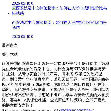
2026-05-10
0
西安洗浴中心体验指南：如何在人潮中找到性价比与松
弛感
2026-05-10
0
最新留言
关于本站
欢迎来到西安高端休闲娱乐一站式服务平台！我们专注于为您
提供全城最优质的洗浴中心、高档会所与KTV资源推荐与安
排规划。从青水瓦台的韩式汗蒸、清水湾·乐汤汇的欧式温
泉，到真爱年华的健身水疗，以及天阙国际、唐宫国际等商务
KTV的奢华包厢与顶级音效，我们甄选全网口碑最佳的休闲
场所。无论您是商务宴请、团体聚会还是个人放松，我们以透
明价格与私密环境，助您足不出户，尊享西安最优质的温泉洗
浴、宴会KTV及保健礼遇。全城席位即时预约，立即开启您
的惬意西安之旅！
本站由 www.webfreecounter.com 强力驱动
陕ICP备2026009229号-2