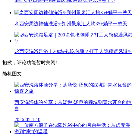
❄️西安冬日躺平指南♨️这8家温泉洗浴太治愈了✨
🚿西安周边神仙洗浴✨朔州景泉汇人均35+躺平一整天
🌙西安洗浴足浴｜200块包吃包睡？打工人隐秘避风港✨
抱歉，评论功能暂时关闭!
随机图文
西安洗浴体验分享：从汤悦·汤泉的踩坑到青水瓦台的惊
喜
2026-05-12
0