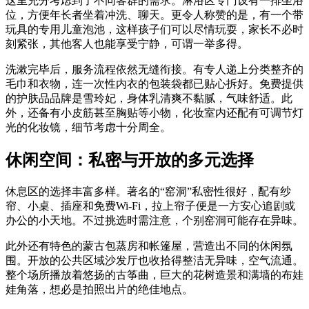
这里充分考虑到了不同客群的需求。淋浴区专门设有一排坐浴
位，方便年长者坐着冲洗、聊天。更令人称赞的是，有一个带
玩具的专用儿童泡池，这样孩子们可以尽情玩耍，家长不必时
刻紧张，其他客人也能享受宁静，可谓一举多得。
洗漱完毕后，服务流程依然无缝衔接。有专人递上分类整齐的
毛巾和衣物，连一次性内衣的包装袋都已贴心拆好。免费提供
的护肤品品牌是雪玲妃，身体乳清爽不黏腻，气味舒适。此
外，还备有小皮筋甚至胸贴等小物，化妆室内还配有可调节灯
光的化妆镜，细节考虑十分周全。
休闲空间：私密与开放的多元选择
休息区的选择丰富多样。著名的“窑洞”私密性很好，配有纱
帘、小桌、插座和免费Wi-Fi，拉上帘子便是一方安心追剧或
办公的小天地。不过挑选时需注意，个别窑洞可能存在异味。
此外还有特色的蒙古包蒸房和帐篷屋，营造出不同的休闲氛
围。开放的公共区域沙发厅也收拾得整洁无异味，空气流通。
整个场所播放着悠扬的古筝曲，巨大的花树造景和满墙的布娃
娃角落，想必是拍照出片的绝佳地点。