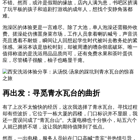
不错。然而，或许是假期的缘故，店内人满为患，书吧区挤满
了玩平板的孩子和追剧打游戏的成年人，想找个安静角落都
难。
泡澡区的体验更是一言难尽。除了大池，单人泡澡还需额外收
费。搓澡处仿佛置身菜市场，工作人员拿着喇叭喊号，声音洪
亮且透着不耐烦，瞬间让人回想起学生时代被叫去教务处的紧
张感。淋浴本该是放松时刻，却被周遭的嘈杂彻底破坏。唯一
值得称道的是洗浴用品品质尚可，还有免费水果和茶叶蛋供
应，尽管橘子很酸，柚子也略显干瘪。
再出发：寻觅青水瓦台的曲折
有了上次不太愉快的经历，这次我选择了青水瓦台。寻找过程
却有些波折，它位于一栋大厦的四楼，门口标识并不显眼，我
还一度误问成了“青瓦台山”。大厦电梯也十分狭小，站五六个
人就已拥挤不堪，这让我的期待值降到了低点。
然而，一出电梯，服务人员站在门口高喊“贵宾”并热情引导，