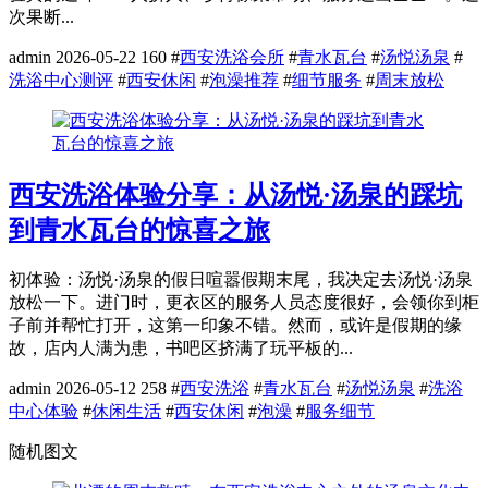
次果断...
admin
2026-05-22
160
#
西安洗浴会所
#
青水瓦台
#
汤悦汤泉
#
洗浴中心测评
#
西安休闲
#
泡澡推荐
#
细节服务
#
周末放松
西安洗浴体验分享：从汤悦·汤泉的踩坑
到青水瓦台的惊喜之旅
初体验：汤悦·汤泉的假日喧嚣假期末尾，我决定去汤悦·汤泉
放松一下。进门时，更衣区的服务人员态度很好，会领你到柜
子前并帮忙打开，这第一印象不错。然而，或许是假期的缘
故，店内人满为患，书吧区挤满了玩平板的...
admin
2026-05-12
258
#
西安洗浴
#
青水瓦台
#
汤悦汤泉
#
洗浴
中心体验
#
休闲生活
#
西安休闲
#
泡澡
#
服务细节
随机图文