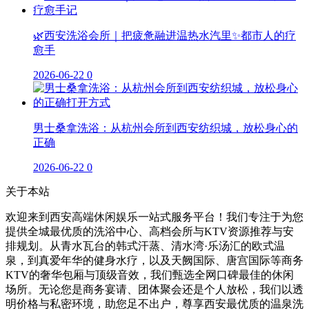
🌿西安洗浴会所｜把疲惫融进温热水汽里✨都市人的疗
愈手
2026-06-22
0
男士桑拿洗浴：从杭州会所到西安纺织城，放松身心的
正确
2026-06-22
0
关于本站
欢迎来到西安高端休闲娱乐一站式服务平台！我们专注于为您
提供全城最优质的洗浴中心、高档会所与KTV资源推荐与安
排规划。从青水瓦台的韩式汗蒸、清水湾·乐汤汇的欧式温
泉，到真爱年华的健身水疗，以及天阙国际、唐宫国际等商务
KTV的奢华包厢与顶级音效，我们甄选全网口碑最佳的休闲
场所。无论您是商务宴请、团体聚会还是个人放松，我们以透
明价格与私密环境，助您足不出户，尊享西安最优质的温泉洗