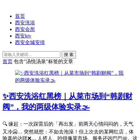
首页
西安洗浴
西安会所
西安ktv
西安全城安排
搜 索
首页
包含"汤悦汤泉"标签的文章
✨西安洗浴红黑榜｜从菜市场到“韩剧财
阀”，我的两级体验实录🌫️
🔍 缘起：一次踩雷后的「再出发」前两天心情闷闷的，天气
又冷🥶… 突然就想：不如去泡澡！但上次去的某网红店，体
验真的达咩❌… 人挤人、吵得像菜市场、服务还凶巴巴📛。这