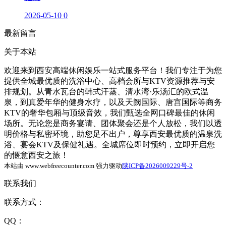
2026-05-10
0
最新留言
关于本站
欢迎来到西安高端休闲娱乐一站式服务平台！我们专注于为您
提供全城最优质的洗浴中心、高档会所与KTV资源推荐与安
排规划。从青水瓦台的韩式汗蒸、清水湾·乐汤汇的欧式温
泉，到真爱年华的健身水疗，以及天阙国际、唐宫国际等商务
KTV的奢华包厢与顶级音效，我们甄选全网口碑最佳的休闲
场所。无论您是商务宴请、团体聚会还是个人放松，我们以透
明价格与私密环境，助您足不出户，尊享西安最优质的温泉洗
浴、宴会KTV及保健礼遇。全城席位即时预约，立即开启您
的惬意西安之旅！
本站由 www.webfreecounter.com 强力驱动
陕ICP备2026009229号-2
联系我们
联系方式：
QQ：