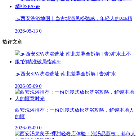
🌫️西安洗浴地图｜当古城遇见松弛感，年轻人的24h精
2026-05-13
0
热评文章
🌫️西安SPA洗浴选址·南北差异全拆解 | 告别“水
2026-05-09
0
西安洗浴推荐：一份沉浸式放松洗浴攻略，解锁本地人
的惬
2026-05-09
0