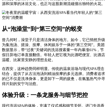
源和深厚的沐浴文化，也正与这股新潮流碰撞出独特的火花。
从“泡澡堂”到“第三空间”的蜕变
曾几何时，澡堂子只是清洁身体的地方。如今，它已悄然升级
为集泡汤、搓澡、按摩、休闲娱乐于一体的“第三空间”。美团
数据显示，带“过夜”关键词的洗浴搜索量一年内暴涨61%，节
假日异地订单直接翻倍。年轻人把它视为比酒吧便宜、比酒店
温暖、比家里安静的理想去处。
在西安，这种趋势同样明显。传统的温泉浴场与现代SPA理念
结合，提供了从古法泡汤到精油按摩的多元选择。消费者追求
的已不仅是洗净身体，更是卸下一周的疲惫，在氤氲热气中寻
得片刻的安宁与治愈。
体验升级：一条龙服务与细节把控
现代洗浴SPA的体验，充满了仪式感和细节关怀。进门先选香