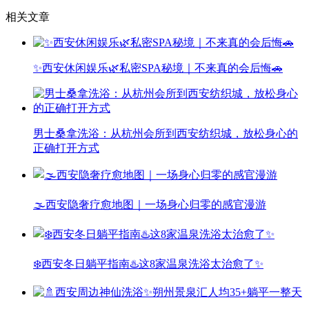
相关文章
✨西安休闲娱乐🌿私密SPA秘境｜不来真的会后悔🚗
男士桑拿洗浴：从杭州会所到西安纺织城，放松身心的
正确打开方式
🌫️西安隐奢疗愈地图｜一场身心归零的感官漫游
❄️西安冬日躺平指南♨️这8家温泉洗浴太治愈了✨