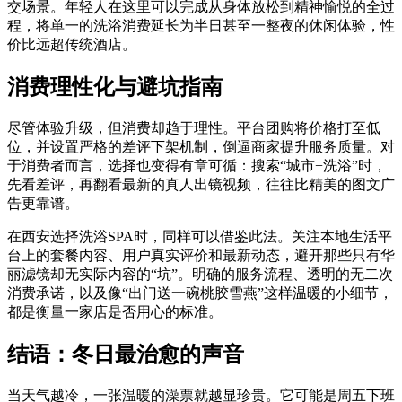
交场景。年轻人在这里可以完成从身体放松到精神愉悦的全过
程，将单一的洗浴消费延长为半日甚至一整夜的休闲体验，性
价比远超传统酒店。
消费理性化与避坑指南
尽管体验升级，但消费却趋于理性。平台团购将价格打至低
位，并设置严格的差评下架机制，倒逼商家提升服务质量。对
于消费者而言，选择也变得有章可循：搜索“城市+洗浴”时，
先看差评，再翻看最新的真人出镜视频，往往比精美的图文广
告更靠谱。
在西安选择洗浴SPA时，同样可以借鉴此法。关注本地生活平
台上的套餐内容、用户真实评价和最新动态，避开那些只有华
丽滤镜却无实际内容的“坑”。明确的服务流程、透明的无二次
消费承诺，以及像“出门送一碗桃胶雪燕”这样温暖的小细节，
都是衡量一家店是否用心的标准。
结语：冬日最治愈的声音
当天气越冷，一张温暖的澡票就越显珍贵。它可能是周五下班