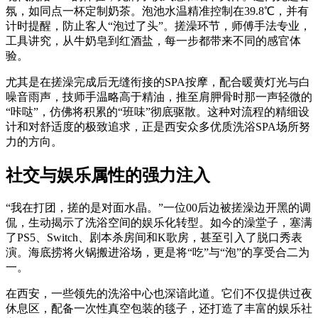
氛，如同点一杯定制奶茶。泡池水温精准控制在39.8℃，并有
计时提醒，防止客人“泡过了头”。搓澡环节，师傅手法专业，
工具讲究，从牛奶皂到红酒盐，每一步都带来不同的感官体
验。
尤其是在搓澡完成后无缝衔接的SPA按摩，配合暖黄灯光与白
噪音雨声，技师手温略高于精油，推至肩胛骨时那一声轻微的
“咔哒”，仿佛将积累的“班味”彻底驱散。这种对流程的精细设
计和对舒适度的极致追求，正是西安众多优质洗浴SPA场所努
力的方向。
社交与娱乐属性的强力注入
“我在打团，搓的是对面水晶。”一位00后边被搓澡边开黑的调
侃，生动揭示了洗浴空间的娱乐化转型。如今的澡堂子，塞满
了PS5、Switch、剧本杀房间和K歌房，甚至引入了脱口秀表
演。海底捞将火锅搬进浴场，更是将“吃”与“泡”的享受合二为
一。
在西安，一些领先的洗浴中心也深谙此道。它们不仅提供过夜
休息区，配备一次性真空包装的毯子，还打造了丰富的娱乐社