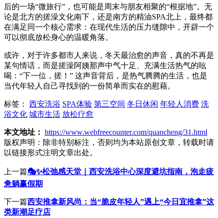
后的一场“微旅行”，也可能是周末与朋友相聚的“根据地”。无
论是北方的搓澡文化南下，还是南方的精油SPA北上，最终都
在满足同一个核心需求：在现代生活的压力缝隙中，开辟一个
可以彻底放松身心的温暖角落。
或许，对于许多都市人来说，冬天最治愈的声音，真的不再是
某句情话，而是搓澡阿姨那声中气十足、充满生活热气的吆
喝：“下一位，搓！” 这声音背后，是热气腾腾的生活，也是
当代年轻人自己寻找到的一份简单而实在的慰藉。
标签：
西安洗浴
SPA体验
第三空间
冬日休闲
年轻人消费
洗
浴文化
城市生活
放松疗愈
本文地址：
https://www.webfreecounter.com/quancheng/31.html
版权声明：
除非特别标注，否则均为本站原创文章，转载时请
以链接形式注明文章出处。
上一篇
🎭✨松弛感天堂｜西安洗浴中心深度避坑指南，泡走疲
惫躺赢假期
下一篇
西安推拿新风尚：当“脆皮年轻人”遇上“今日宜推拿”这
类新潮足疗店