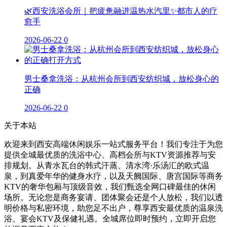
🌿西安洗浴会所｜把疲惫融进温热水汽里✨都市人的疗
愈手
2026-06-22
0
男士桑拿洗浴：从杭州会所到西安纺织城，放松身心的
正确
2026-06-22
0
关于本站
欢迎来到西安高端休闲娱乐一站式服务平台！我们专注于为您
提供全城最优质的洗浴中心、高档会所与KTV资源推荐与安
排规划。从青水瓦台的韩式汗蒸、清水湾·乐汤汇的欧式温
泉，到真爱年华的健身水疗，以及天阙国际、唐宫国际等商务
KTV的奢华包厢与顶级音效，我们甄选全网口碑最佳的休闲
场所。无论您是商务宴请、团体聚会还是个人放松，我们以透
明价格与私密环境，助您足不出户，尊享西安最优质的温泉洗
浴、宴会KTV及保健礼遇。全城席位即时预约，立即开启您