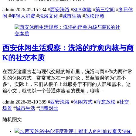
admin
2026-05-15
234
#
西安洗浴
#
SPA体验
#
第三空间
#
冬日休
闲
#
年轻人消费
#
洗浴文化
#
城市生活
#
放松疗愈
西安休闲生活观察：洗浴的疗愈内核与商
K的社交本质
在西安这座古老与现代交融的城市里，洗浴与商K作为两种常
见的休闲方式，常常被放在一起讨论，甚至被误解为“差不
多”。实际上，它们从根子上就服务于不同的人群和需求。这
篇小文，就想以一个普通体验者的视角，聊聊...
admin
2026-05-10
389
#
西安洗浴
#
休闲方式
#
疗愈放松
#
社交
场景
#
城市生活
#
消费对比
随机图文