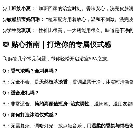
@上班族小夏：
“加班回家的治愈时刻。香味安心，洗完皮肤
@敏感肌宝妈阿琳：
“植萃配方用着放心，温和不刺激。洗完
@学生党琪琪：
“性价比很高，一大瓶能用很久。味道是
干净
📛 贴心指南｜打造你的专属仪式感
🔍 解答几个常见问题，帮你轻松开启浴室SPA之旅。
Q：香气浓吗？会刺鼻吗？
A：完全不会。是
天然植萃淡香
，香调温柔干净，沐浴时清新
Q：适合送礼吗？
A：非常适合。
简约高颜值瓶身+治愈调性
，送闺蜜、送朋友都
Q：如何打造沐浴仪式感？
A：无需复杂。调暗灯光，放点轻音乐，用
温柔的香氛与绵密