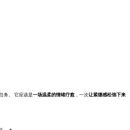
任务。 它应该是
一场温柔的情绪疗愈
，一次
让紧绷感松弛下来