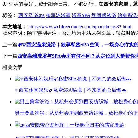
💫 生活的美好，藏于细碎日常。 不必远行，
在西安的家里，就
标签：
西安洗浴spa
植萃沐浴露
浴室SPA
氛围感沐浴
治愈系洗
本文地址：
https://www.webfreecounter.com/quancheng/82.html
版权声明：
除非特别标注，否则均为本站原创文章，转载时请
上一篇
🌿✨西安温泉洗浴｜独享私密SPA空间，一场身心疗愈
下一篇
西安高端洗浴与SPA会所有何不同？从定位到人群帮你
相关文章
✨西安休闲娱乐🌿私密SPA秘境｜不来真的会后悔🚗
男士桑拿洗浴：从杭州会所到西安纺织城，放松身心的正