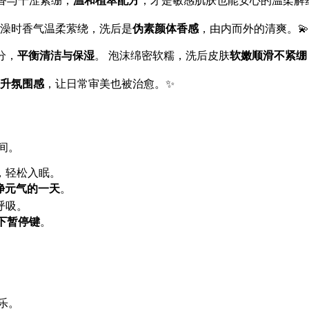
浓香与干涩紧绷，
温和植萃配方
，才是敏感肌肤也能安心的温柔解药
洗澡时香气温柔萦绕，洗后是
伪素颜体香感
，由内而外的清爽。💫
分，
平衡清洁与保湿
。 泡沫绵密软糯，洗后皮肤
软嫩顺滑不紧绷
升氛围感
，让日常审美也被治愈。✨
间。
，轻松入眠。
净元气的一天
。
呼吸。
下暂停键
。
乐。