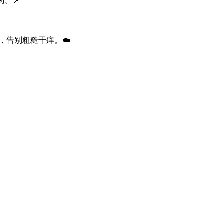
。📌
，告别粗糙干痒。☁️