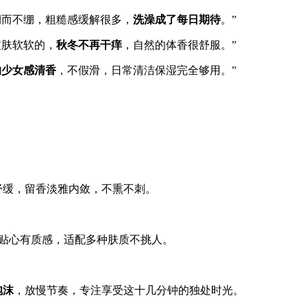
润而不绷，粗糙感缓解很多，
洗澡成了每日期待
。”
皮肤软软的，
秋冬不再干痒
，自然的体香很舒服。”
的少女感清香
，不假滑，日常清洁保湿完全够用。”
舒缓，留香淡雅内敛，不熏不刺。
贴心有质感，适配多种肤质不挑人。
泡沫
，放慢节奏，专注享受这十几分钟的独处时光。