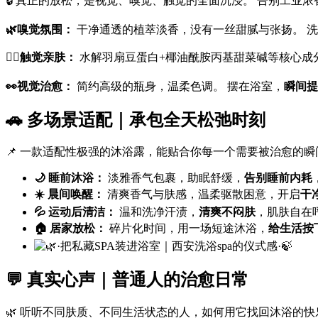
🔒 真正的放松，是视觉、嗅觉、触觉的全面沉浸。 告别工业
🌿嗅觉氛围：
干净通透的植萃淡香，没有一丝甜腻与张扬。 
💆‍♀️触觉亲肤：
水解羽扇豆蛋白+椰油酰胺丙基甜菜碱等核心成
👀视觉治愈：
简约高级的瓶身，温柔色调。 摆在浴室，
瞬间提
🚗 多场景适配｜承包全天松弛时刻
📌 一款适配性极强的沐浴露，能贴合你每一个需要被治愈的瞬
🌙 睡前沐浴：
淡雅香气包裹，助眠舒缓，
告别睡前内耗
☀️ 晨间唤醒：
清爽香气与肤感，温柔驱散困意，开启
干
💦 运动后清洁：
温和洗净汗渍，
清爽不闷肤
，肌肤自在
🏠 居家放松：
碎片化时间，用一场短途沐浴，
给生活按
💬 真实心声｜普通人的治愈日常
🌿 听听不同肤质、不同生活状态的人，如何用它找回沐浴的快