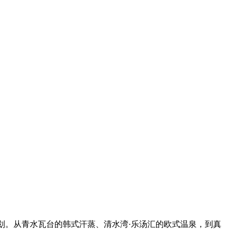
划。从青水瓦台的韩式汗蒸、清水湾·乐汤汇的欧式温泉，到真