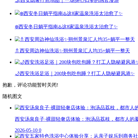
🌫️西安隐奢疗愈地图｜一场身心归零的感官漫游
❄️西安冬日躺平指南♨️这8家温泉洗浴太治愈了✨
🚿西安周边神仙洗浴✨朔州景泉汇人均35+躺平一整天
🌙西安洗浴足浴｜200块包吃包睡？打工人隐秘避风港✨
抱歉，评论功能暂时关闭!
随机图文
西安汤泉良子·裸甜轻奢店体验：泡汤品荔枝，都市人的
2026-05-10
0