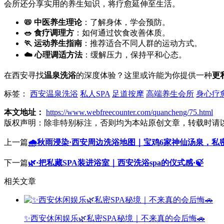
会所还分享实用的养生知识，将疗愈延伸至生活。
📛 中医养生理论
：了解身体，学会预防。
🥗 食疗调理方
：如何通过饮食改善体质。
🏃 运动养生指南
：推荐适合不同人群的运动方式。
☁️ 心理调适方法
：缓解压力，保持平和心态。
在西安寻找
温泉洗浴
的深度体验？这里或许能为你提供一种
更
标签：
西安温泉洗浴
私人SPA
足道按摩
高端养生会所
身心疗
本文地址：
https://www.webfreecounter.com/quancheng/75.html
版权声明：
除非特别标注，否则均为本站原创文章，转载时请
上一篇
🌧️秋雨浸染·西安周边洗浴地图｜宝鸡6家神仙汤泉，私
下一篇
🌿·把私藏SPA装进浴室｜西安洗浴spa的仪式感·🍃
相关文章
✨西安休闲娱乐🌿私密SPA秘境｜不来真的会后悔🚗