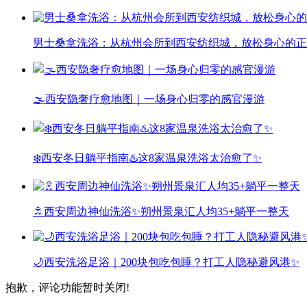
男士桑拿洗浴：从杭州会所到西安纺织城，放松身心的正
🌫️西安隐奢疗愈地图｜一场身心归零的感官漫游
❄️西安冬日躺平指南♨️这8家温泉洗浴太治愈了✨
🚿西安周边神仙洗浴✨朔州景泉汇人均35+躺平一整天
🌙西安洗浴足浴｜200块包吃包睡？打工人隐秘避风港✨
抱歉，评论功能暂时关闭!