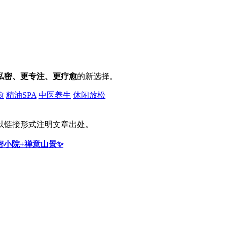
私密、更专注、更疗愈
的新选择。
愈
精油SPA
中医养生
休闲放松
以链接形式注明文章出处。
密小院+禅意山景✨