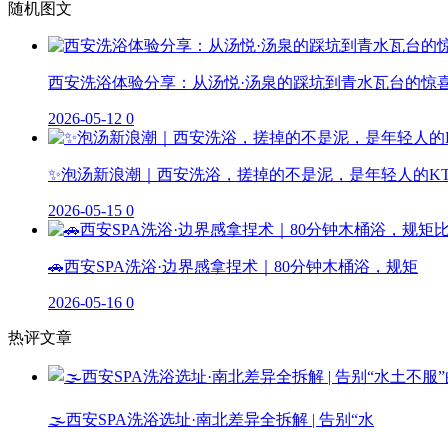
随机图文
西安洗浴体验分享：从汤悦·汤泉的踩坑到青水瓦台的惊
2026-05-12
0
✨泡汤新浪潮｜西安洗浴，搓掉的不是泥，是年轻人的K
2026-05-15
0
🚗西安SPA洗浴·边界感拿捏术｜80分钟木桶浴，规矩
2026-05-16
0
热评文章
🌫️西安SPA洗浴选址·南北差异全拆解 | 告别“水