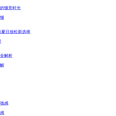
惬
夏
解
感