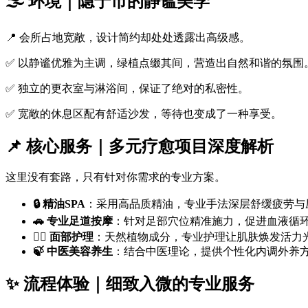
🌫️ 环境｜隐于市的静谧美学
📍 会所占地宽敞，设计简约却处处透露出高级感。
✅ 以静谧优雅为主调，绿植点缀其间，营造出自然和谐的氛围
✅ 独立的更衣室与淋浴间，保证了绝对的私密性。
✅ 宽敞的休息区配有舒适沙发，等待也变成了一种享受。
📌 核心服务｜多元疗愈项目深度解析
这里没有套路，只有针对你需求的专业方案。
🔒 精油SPA
：采用高品质精油，专业手法深层舒缓疲劳与
🚗 专业足道按摩
：针对足部穴位精准施力，促进血液循
💆‍♀️ 面部护理
：天然植物成分，专业护理让肌肤焕发活力
🍃 中医美容养生
：结合中医理论，提供个性化内调外养
✨ 流程体验｜细致入微的专业服务