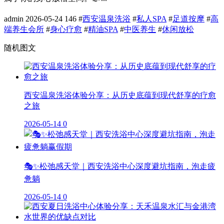
admin
2026-05-24
146
#
西安温泉洗浴
#
私人SPA
#
足道按摩
#
高
端养生会所
#
身心疗愈
#
精油SPA
#
中医养生
#
休闲放松
随机图文
西安温泉洗浴体验分享：从历史底蕴到现代舒享的疗愈
之旅
2026-05-14
0
🎭✨松弛感天堂｜西安洗浴中心深度避坑指南，泡走疲
惫躺
2026-05-14
0