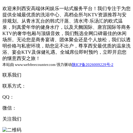
欢迎来到西安高端休闲娱乐一站式服务平台！我们专注于为您
提供全城最优质的洗浴中心、高档会所与KTV资源推荐与安
排规划。从青水瓦台的韩式汗蒸、清水湾·乐汤汇的欧式温
泉，到真爱年华的健身水疗，以及天阙国际、唐宫国际等商务
KTV的奢华包厢与顶级音效，我们甄选全网口碑最佳的休闲
场所。无论您是商务宴请、团体聚会还是个人放松，我们以透
明价格与私密环境，助您足不出户，尊享西安最优质的温泉洗
浴、宴会KTV及保健礼遇。全城席位即时预约，立即开启您
的惬意西安之旅！
本站由 www.webfreecounter.com 强力驱动
陕ICP备2026009229号-2
联系我们
联系方式：
QQ：
微信：
关注我们