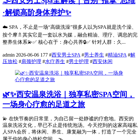
🌫️西安男士Spa全解读｜告别“推拿”思维
·解锁高阶身体养护✨
☁️ SPA，不止是一场“高级洗澡”很多人以为SPA就是洗个澡、
按个摩🚿其实它是一套以水为媒，融合精油、理疗、调息的完
整养生体系💫✅ 核心在于：身心共养🔒✅ 针对人群：久...
admin
2026-06-06
177
#
西安男士SPA
#
男士养生
#
精油SPA
#
解
压放松
#
肩颈护理
#
水疗养生
#
男士护理
#
西安休闲
🌿✨西安温泉洗浴｜独享私密SPA空间，
一场身心疗愈的足道之旅
💫 在快节奏的日常里，为自己留一处静谧的疗愈地。西安的
温泉洗浴文化，早已不止是传统泡汤。今天挖到的这家高端私
人SPA会所，将休闲、养生、康复融为一体，打造了一个完全
属于你的身心放松空间。🌫️...