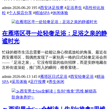
admin
2026-06-20
195
#
西安沐足按摩
#
足浴养生
#
高性价比放
松
#
个人探店分享
#
精油SPA
#
休闲体验
在雁塔区寻一处轻奢足浴：足浴之泉的静
谧时光
忙碌的都市生活总需要一处能让身心彻底放松的角落。最近在
西安雁塔区，我偶然发现了一家别具一格的日式轻奢足浴会所
——「足浴之泉」。它没有喧嚣的临街招牌，而是安静地藏在
古朴街道深处，推门而入的瞬间，檀香萦绕...
admin
2026-06-13
145
#
雁塔区日式足浴
#
西安轻奢足浴
#
精油
SPA
#
采耳体验
#
足疗按摩
#
养生休闲