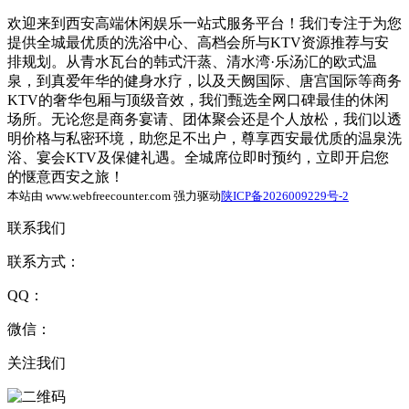
欢迎来到西安高端休闲娱乐一站式服务平台！我们专注于为您
提供全城最优质的洗浴中心、高档会所与KTV资源推荐与安
排规划。从青水瓦台的韩式汗蒸、清水湾·乐汤汇的欧式温
泉，到真爱年华的健身水疗，以及天阙国际、唐宫国际等商务
KTV的奢华包厢与顶级音效，我们甄选全网口碑最佳的休闲
场所。无论您是商务宴请、团体聚会还是个人放松，我们以透
明价格与私密环境，助您足不出户，尊享西安最优质的温泉洗
浴、宴会KTV及保健礼遇。全城席位即时预约，立即开启您
的惬意西安之旅！
本站由 www.webfreecounter.com 强力驱动
陕ICP备2026009229号-2
联系我们
联系方式：
QQ：
微信：
关注我们