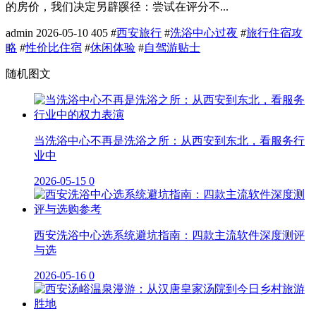
的房价，我们决定另辟蹊径：尝试在评分不...
admin
2026-05-10
405
#
西安旅行
#
洗浴中心过夜
#
旅行住宿攻
略
#
性价比住宿
#
休闲体验
#
自驾游贴士
随机图文
当洗浴中心不再是洗浴之所：从西安到东北，看服务行
业中
2026-05-15
0
西安洗浴中心选系统避坑指南：四款主流软件深度测评
与选
2026-05-16
0