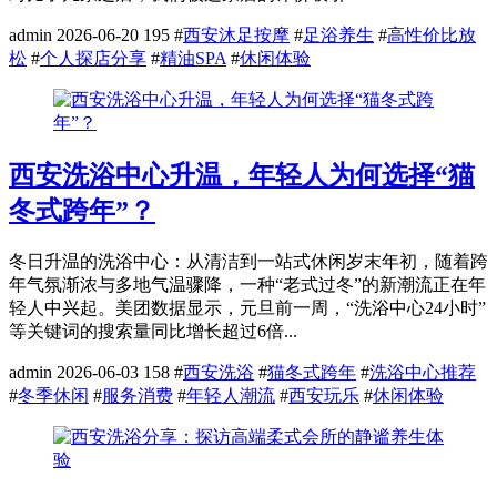
admin
2026-06-20
195
#
西安沐足按摩
#
足浴养生
#
高性价比放
松
#
个人探店分享
#
精油SPA
#
休闲体验
西安洗浴中心升温，年轻人为何选择“猫
冬式跨年”？
冬日升温的洗浴中心：从清洁到一站式休闲岁末年初，随着跨
年气氛渐浓与多地气温骤降，一种“老式过冬”的新潮流正在年
轻人中兴起。美团数据显示，元旦前一周，“洗浴中心24小时”
等关键词的搜索量同比增长超过6倍...
admin
2026-06-03
158
#
西安洗浴
#
猫冬式跨年
#
洗浴中心推荐
#
冬季休闲
#
服务消费
#
年轻人潮流
#
西安玩乐
#
休闲体验