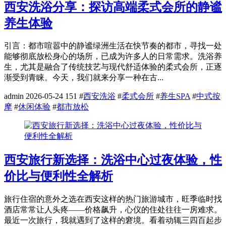
西安洗浴分享：探访高端柔式会所的静谧
养生体验
引言：都市喧嚣中的静谧绿洲生活在快节奏的都市，寻找一处
能够彻底放松身心的场所，已成为许多人的日常需求。洗浴养
生，尤其是融合了传统技艺与现代舒适体验的柔式会所，正逐
渐受到青睐。今天，我们就来分享一种在古...
admin
2026-05-24
151
#
西安洗浴
#
柔式会所
#
养生SPA
#
中式按
摩
#
休闲体验
#
都市放松
西安旅行新选择：洗浴中心过夜体验，性
价比与便利性全解析
旅行住宿的意外之选在西安这样的热门旅游城市，旺季临时找
酒店常常让人头疼——价格飙升，心仪的住处往往一房难求。
最近一次旅行，我就遇到了这样的窘境。看着动辄三四百起步