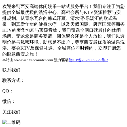
欢迎来到西安高端休闲娱乐一站式服务平台！我们专注于为您
提供全城最优质的洗浴中心、高档会所与KTV资源推荐与安
排规划。从青水瓦台的韩式汗蒸、清水湾·乐汤汇的欧式温
泉，到真爱年华的健身水疗，以及天阙国际、唐宫国际等商务
KTV的奢华包厢与顶级音效，我们甄选全网口碑最佳的休闲
场所。无论您是商务宴请、团体聚会还是个人放松，我们以透
明价格与私密环境，助您足不出户，尊享西安最优质的温泉洗
浴、宴会KTV及保健礼遇。全城席位即时预约，立即开启您
的惬意西安之旅！
本站由 www.webfreecounter.com 强力驱动
陕ICP备2026009229号-2
联系我们
联系方式：
QQ：
微信：
关注我们