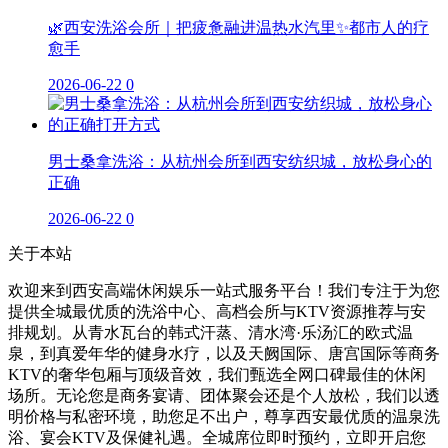
🌿西安洗浴会所｜把疲惫融进温热水汽里✨都市人的疗
愈手
2026-06-22
0
男士桑拿洗浴：从杭州会所到西安纺织城，放松身心的
正确
2026-06-22
0
关于本站
欢迎来到西安高端休闲娱乐一站式服务平台！我们专注于为您
提供全城最优质的洗浴中心、高档会所与KTV资源推荐与安
排规划。从青水瓦台的韩式汗蒸、清水湾·乐汤汇的欧式温
泉，到真爱年华的健身水疗，以及天阙国际、唐宫国际等商务
KTV的奢华包厢与顶级音效，我们甄选全网口碑最佳的休闲
场所。无论您是商务宴请、团体聚会还是个人放松，我们以透
明价格与私密环境，助您足不出户，尊享西安最优质的温泉洗
浴、宴会KTV及保健礼遇。全城席位即时预约，立即开启您