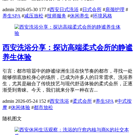
admin
2026-05-30
177
#
西安日式洗浴
#
日式会所
#
肩颈护理
#
养生SPA
#
减压放松
#
技师服务
#
休闲养生
#
环境风格
西安洗浴分享：探访高端柔式会所的静谧
养生体验
引言：都市喧嚣中的静谧绿洲生活在快节奏的都市，寻找一处
能够彻底放松身心的场所，已成为许多人的日常需求。洗浴养
生，尤其是融合了传统技艺与现代舒适体验的柔式会所，正逐
渐受到青睐。今天，我们就来分享一种在古...
admin
2026-05-24
152
#
西安洗浴
#
柔式会所
#
养生SPA
#
中式按
摩
#
休闲体验
#
都市放松
随机图文