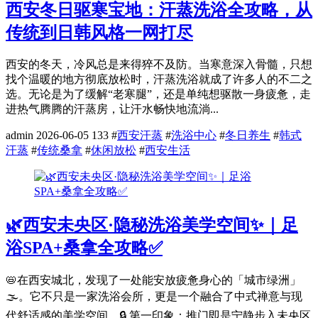
西安冬日驱寒宝地：汗蒸洗浴全攻略，从
传统到日韩风格一网打尽
西安的冬天，冷风总是来得猝不及防。当寒意深入骨髓，只想
找个温暖的地方彻底放松时，汗蒸洗浴就成了许多人的不二之
选。无论是为了缓解“老寒腿”，还是单纯想驱散一身疲惫，走
进热气腾腾的汗蒸房，让汗水畅快地流淌...
admin
2026-06-05
133
#
西安汗蒸
#
洗浴中心
#
冬日养生
#
韩式
汗蒸
#
传统桑拿
#
休闲放松
#
西安生活
🌿西安未央区·隐秘洗浴美学空间✨｜足
浴SPA+桑拿全攻略✅
📛在西安城北，发现了一处能安放疲惫身心的「城市绿洲」
🌫️。它不只是一家洗浴会所，更是一个融合了中式禅意与现
代舒适感的美学空间。🔒 第一印象：推门即是宁静步入未央区