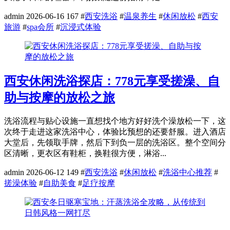
admin
2026-06-16
167
#
西安洗浴
#
温泉养生
#
休闲放松
#
西安
旅游
#
spa会所
#
沉浸式体验
西安休闲洗浴探店：778元享受搓澡、自
助与按摩的放松之旅
洗浴流程与贴心设施一直想找个地方好好洗个澡放松一下，这
次终于走进这家洗浴中心，体验比预想的还要舒服。进入酒店
大堂后，先领取手牌，然后下到负一层的洗浴区。整个空间分
区清晰，更衣区有鞋柜，换鞋很方便，淋浴...
admin
2026-06-12
149
#
西安洗浴
#
休闲放松
#
洗浴中心推荐
#
搓澡体验
#
自助美食
#
足疗按摩