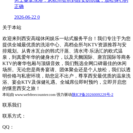
男士桑拿洗浴：从杭州会所到西安纺织城，放松身心的
正确
2026-06-22
0
关于本站
欢迎来到西安高端休闲娱乐一站式服务平台！我们专注于为您
提供全城最优质的洗浴中心、高档会所与KTV资源推荐与安
排规划。从青水瓦台的韩式汗蒸、清水湾·乐汤汇的欧式温
泉，到真爱年华的健身水疗，以及天阙国际、唐宫国际等商务
KTV的奢华包厢与顶级音效，我们甄选全网口碑最佳的休闲
场所。无论您是商务宴请、团体聚会还是个人放松，我们以透
明价格与私密环境，助您足不出户，尊享西安最优质的温泉洗
浴、宴会KTV及保健礼遇。全城席位即时预约，立即开启您
的惬意西安之旅！
本站由 www.webfreecounter.com 强力驱动
陕ICP备2026009229号-2
联系我们
联系方式：
QQ：