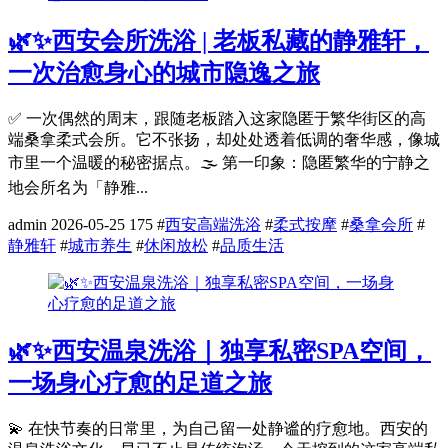
🌿✨西安会所洗浴 | 老板私藏的静雅轩，
一次治愈身心的城市隐逸之旅
✅ 一次偶然的周末，跟随老板踏入这家隐匿于繁华街区的高
端桑拿柔式会所。它不张扬，却处处透着低调的奢华感，像城
市里一个温暖的秘密据点。🌫️ 第一印象：隐匿繁华的宁静之
地会所名为「静雅...
admin
2026-05-25
175
#
西安高端洗浴
#
柔式按摩
#
桑拿会所
#
静雅轩
#
城市养生
#
休闲放松
#
品质生活
🌿✨西安温泉洗浴｜独享私密SPA空间，
一场身心疗愈的足道之旅
💫 在快节奏的日常里，为自己留一处静谧的疗愈地。西安的