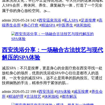
温泉洗浴文化，早已不止是传统泡汤。今天挖到的这家高端私
人SPA会所，将休闲、养生、康复融为一体，打造了一个完全
属于你的身心放松空间。🌫️...
admin
2026-05-24
142
#
西安温泉洗浴
#
私人SPA
#
足道按摩
#
高
端养生会所
#
身心疗愈
#
精油SPA
#
中医养生
#
休闲放松
西安洗浴分享：一场融合古法技艺与现代
解压的SPA体验
减压SPA：不只是按摩，更是身心的全面疗愈在西安寻找一处
放松身心的场所，优质的洗浴或SPA中心往往是都市人的选
择。一次专业的减压SPA，远不止是简单的肌肉按压。它通过
技师娴熟的手法，精准作用于紧张的肌...
admin
2026-05-22
199
#
西安洗浴
#
SPA体验
#
减压按摩
#
养生会
所
#
精油护理
#
古法技艺
#
休闲放松
#
都市解压