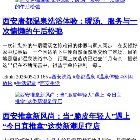
西安唐都温泉洗浴体验：暖汤、服务与一
次慵懒的午后松弛
一次计划外的午后暖汤之旅难得的休假与家人同步，在安顿好
家中琐事后，一个闲适的下午便自然而然地交给了泡汤。目的
地是唐都温泉洗浴中心，距离上次造访已过去半月有余，据说
这里仍在不断完善中。得益于单位福利，每...
admin
2026-05-20
165
#
西安洗浴
#
唐都温泉
#
温泉体验
#
休闲
放松
#
生活记录
#
西安生活
西安推拿新风尚：当“脆皮年轻人”遇上
“今日宜推拿”这类新潮足疗店