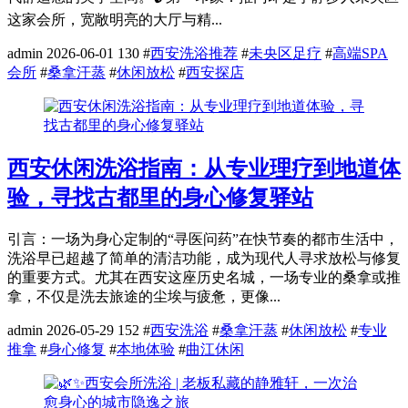
这家会所，宽敞明亮的大厅与精...
admin
2026-06-01
130
#
西安洗浴推荐
#
未央区足疗
#
高端SPA
会所
#
桑拿汗蒸
#
休闲放松
#
西安探店
西安休闲洗浴指南：从专业理疗到地道体
验，寻找古都里的身心修复驿站
引言：一场为身心定制的“寻医问药”在快节奏的都市生活中，
洗浴早已超越了简单的清洁功能，成为现代人寻求放松与修复
的重要方式。尤其在西安这座历史名城，一场专业的桑拿或推
拿，不仅是洗去旅途的尘埃与疲惫，更像...
admin
2026-05-29
152
#
西安洗浴
#
桑拿汗蒸
#
休闲放松
#
专业
推拿
#
身心修复
#
本地体验
#
曲江休闲