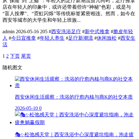
从“探险”到“上瘾”：年轻人的足疗新潮流曾几何时，足疗推拿
店在年轻人的印象中，或许还带着些许“神秘”色彩，或是与
“盲人按摩”、“霓虹闪烁”等传统标签紧密相连。然而，如今在
西安等城市的大学生和年轻上班族...
admin
2026-05-16
205
#
西安洗浴足疗
#
新中式推拿
#
脆皮年轻
人
#
今日宜推拿
#
年轻人养生
#
足疗新潮流
#
休闲放松
#
西安生
活
1
2
下页
尾页
随机图文
西安休闲生活观察：洗浴的疗愈内核与商K的社交本质
2026-05-10
0
🎭✨松弛感天堂｜西安洗浴中心深度避坑指南，泡走疲