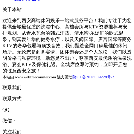
关于本站
欢迎来到西安高端休闲娱乐一站式服务平台！我们专注于为您
提供全城最优质的洗浴中心、高档会所与KTV资源推荐与安
排规划。从青水瓦台的韩式汗蒸、清水湾·乐汤汇的欧式温
泉，到真爱年华的健身水疗，以及天阙国际、唐宫国际等商务
KTV的奢华包厢与顶级音效，我们甄选全网口碑最佳的休闲
场所。无论您是商务宴请、团体聚会还是个人放松，我们以透
明价格与私密环境，助您足不出户，尊享西安最优质的温泉洗
浴、宴会KTV及保健礼遇。全城席位即时预约，立即开启您
的惬意西安之旅！
本站由 www.webfreecounter.com 强力驱动
陕ICP备2026009229号-2
联系我们
联系方式：
QQ：
微信：
关注我们