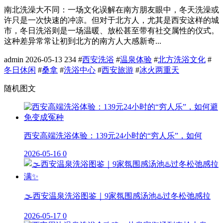
南北洗澡大不同：一场文化误解在南方朋友眼中，冬天洗澡或
许只是一次快速的冲凉。但对于北方人，尤其是西安这样的城
市，冬日洗浴则是一场温暖、放松甚至带有社交属性的仪式。
这种差异常常让初到北方的南方人大感新奇...
admin
2026-05-13
234
#
西安洗浴
#
温泉体验
#
北方洗浴文化
#
冬日休闲
#
桑拿
#
洗浴中心
#
西安旅游
#
冰火两重天
随机图文
西安高端洗浴体验：139元24小时的“穷人乐”，如何
2026-05-16
0
🌫️西安温泉洗浴图鉴｜9家氛围感汤池♨️过冬松弛感拉
2026-05-17
0