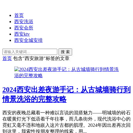
首页
西安洗浴
西安会所
西安ktv
西安全城安排
搜 索
首页
包含"西安旅游"标签的文章
2024西安出差夜游手记：从古城墙骑行到
情景洗浴的完整攻略
西安的夜晚总藏着一种难以言说的混搭魅力——明城墙的砖石
在暖黄灯光下低语着千年往事，而几条街外，现代洗浴中心的
霓虹又毫不违和地嵌入这片古都的肌理。2024年因出差再次回
到这里，我索性按朋友整理的线索，用...