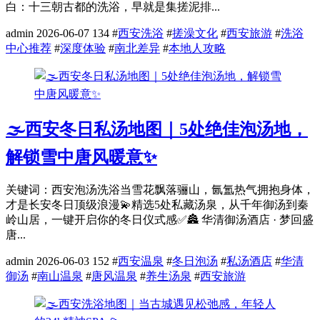
白：十三朝古都的洗浴，早就是集搓泥排...
admin
2026-06-07
134
#
西安洗浴
#
搓澡文化
#
西安旅游
#
洗浴
中心推荐
#
深度体验
#
南北差异
#
本地人攻略
🌫️西安冬日私汤地图｜5处绝佳泡汤地，
解锁雪中唐风暖意✨
关键词：西安泡汤洗浴当雪花飘落骊山，氤氲热气拥抱身体，
才是长安冬日顶级浪漫💫精选5处私藏汤泉，从千年御汤到秦
岭山居，一键开启你的冬日仪式感✅🏯 华清御汤酒店 · 梦回盛
唐...
admin
2026-06-03
152
#
西安温泉
#
冬日泡汤
#
私汤酒店
#
华清
御汤
#
南山温泉
#
唐风温泉
#
养生汤泉
#
西安旅游