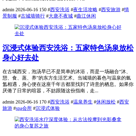
admin
2026-06-16
150
#
西安洗浴
#
夜生活攻略
#
西安旅游
#
情
景制服
#
古城墙骑行
#
大唐不夜城
#
曲江休闲
沉浸式体验西安洗浴：五家特色汤泉放松
身心好去处
在古城西安，泡汤早已不是简单的沐浴，而是一场融合“沐、
憩、食、蒸、养”的东方生活艺术。当城墙的暮色与温泉的氤
氲相遇，身心便在这座千年古都里找到了诗意的栖息。如果你
厌倦了日常的喧嚣，不妨跟随这份指南，走...
admin
2026-06-16
170
#
西安洗浴
#
温泉养生
#
休闲放松
#
西安
旅游
#
spa会所
#
沉浸式体验