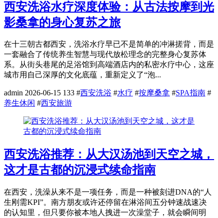
西安洗浴水疗深度体验：从古法按摩到光
影桑拿的身心复苏之旅
在十三朝古都西安，洗浴水疗早已不是简单的冲淋搓背，而是
一套融合了传统养生智慧与现代放松理念的完整身心复苏体
系。从街头巷尾的足浴馆到高端酒店内的私密水疗中心，这座
城市用自己深厚的文化底蕴，重新定义了“泡...
admin
2026-06-15
133
#
西安洗浴
#
水疗
#
按摩桑拿
#
SPA指南
#
养生休闲
#
西安旅游
西安洗浴推荐：从大汉汤池到天空之城，
这才是古都的沉浸式续命指南
在西安，洗澡从来不是一项任务，而是一种被刻进DNA的“人
生刚需KPI”。南方朋友或许还停留在淋浴间五分钟速战速决
的认知里，但只要你被本地人拽进一次澡堂子，就会瞬间明