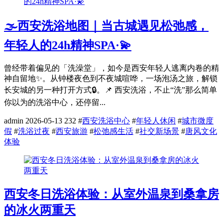
🌫️西安洗浴地图｜当古城遇见松弛感，
年轻人的24h精神SPA·💫
曾经带着偏见的「洗澡堂」，如今是西安年轻人逃离内卷的精
神自留地✨。从钟楼夜色到不夜城喧哗，一场泡汤之旅，解锁
长安城的另一种打开方式🔒。📌 西安洗浴，不止“洗”那么简单
你以为的洗浴中心，还停留...
admin
2026-05-13
232
#
西安洗浴中心
#
年轻人休闲
#
城市微度
假
#
洗浴过夜
#
西安旅游
#
松弛感生活
#
社交新场景
#
唐风文化
体验
西安冬日洗浴体验：从室外温泉到桑拿房
的冰火两重天