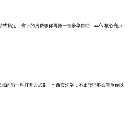
式搞定，省下的房费够你再搓一顿豪华自助！🚗🔍 核心亮点
另一种打开方式🔒。📌 西安洗浴，不止“洗”那么简单你以