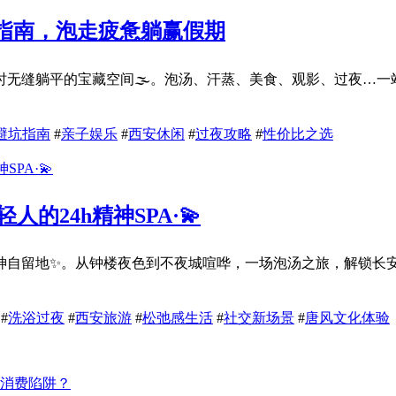
坑指南，泡走疲惫躺赢假期
无缝躺平的宝藏空间🌫️。泡汤、汗蒸、美食、观影、过夜…一站
避坑指南
#
亲子娱乐
#
西安休闲
#
过夜攻略
#
性价比之选
的24h精神SPA·💫
自留地✨。从钟楼夜色到不夜城喧哗，一场泡汤之旅，解锁长安城的
#
洗浴过夜
#
西安旅游
#
松弛感生活
#
社交新场景
#
唐风文化体验