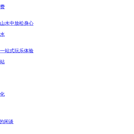
费
水
站