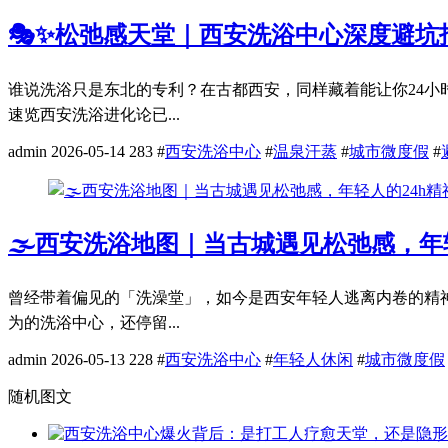
🎭✨松弛感天堂｜西安洗浴中心深度避
谁说洗浴只是东北的专利？在古都西安，同样藏着能让你24小时
速览西安洗浴进化论已...
admin
2026-05-14
283
#
西安洗浴中心
#
温泉汗蒸
#
城市微度假
#
🌫️西安洗浴地图｜当古城遇见松弛感，年轻人
曾经带着偏见的「洗澡堂」，如今是西安年轻人逃离内卷的精神
为的洗浴中心，还停留...
admin
2026-05-13
228
#
西安洗浴中心
#
年轻人休闲
#
城市微度假
随机图文