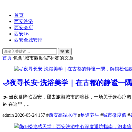
首页
西安洗浴
西安会所
西安ktv
西安全城安排
搜 索
首页
包含"城市微度假"标签的文章
🌙夜寻长安·洗浴美学｜在古都的静谧一
🌫️ 当夜幕降临西安，褪去旅游城市的喧嚣，一场关于身心
💫 在这里，...
admin
2026-05-24
157
#
西安高端水疗
#
足道养生
#
城市微度假
#