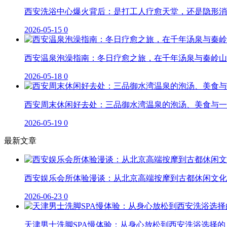
西安洗浴中心爆火背后：是打工人疗愈天堂，还是隐形消
2026-05-15
0
西安温泉泡澡指南：冬日疗愈之旅，在千年汤泉与秦岭山
2026-05-18
0
西安周末休闲好去处：三品御水湾温泉的泡汤、美食与一
2026-05-19
0
最新文章
西安娱乐会所体验漫谈：从北京高端按摩到古都休闲文化
2026-06-23
0
天津男士洗脚SPA慢体验：从身心放松到西安洗浴选择的