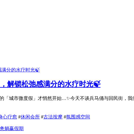
隅，解锁松弛感满分的水疗时光🍃
疗愈的「城市微度假」才悄然开始…✨今天不谈兵马俑与回民街，
身心疗愈
#
休闲会所
#
古法按摩
#
氛围感空间