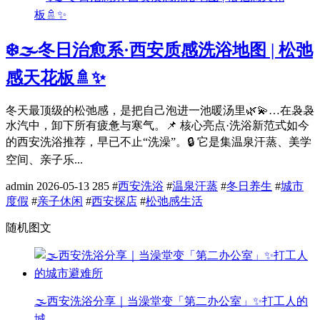
❄️🌫️冬日治愈系·西安质感洗浴地图 | 松弛
感天花板🚿✨
冬天最顶级的松弛感，是把自己泡进一池暖汤里🌿💫…在袅袅
水汽中，卸下所有疲惫与寒气。📌 核心亮点·洗浴新范式如今
的西安洗浴推荐，早已不止“洗澡”。🔒 它是集温泉汗蒸、美学
空间、亲子乐...
admin
2026-05-13
285
#
西安洗浴
#
温泉汗蒸
#
冬日养生
#
城市
度假
#
亲子休闲
#
西安探店
#
松弛感生活
随机图文
🌫️西安洗浴分享｜当澡堂变「第二办公室」✨打工人的
城