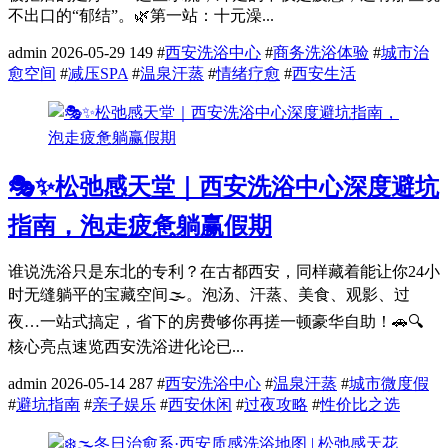
不出口的“郁结”。🌿第一站：十元澡...
admin
2026-05-29
149
#
西安洗浴中心
#
商务洗浴体验
#
城市治
愈空间
#
减压SPA
#
温泉汗蒸
#
情绪疗愈
#
西安生活
🎭✨松弛感天堂｜西安洗浴中心深度避坑
指南，泡走疲惫躺赢假期
谁说洗浴只是东北的专利？在古都西安，同样藏着能让你24小
时无缝躺平的宝藏空间🌫️。泡汤、汗蒸、美食、观影、过
夜…一站式搞定，省下的房费够你再搓一顿豪华自助！🚗🔍
核心亮点速览西安洗浴进化论已...
admin
2026-05-14
287
#
西安洗浴中心
#
温泉汗蒸
#
城市微度假
#
避坑指南
#
亲子娱乐
#
西安休闲
#
过夜攻略
#
性价比之选