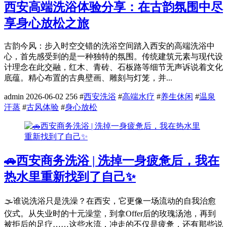
西安高端洗浴体验分享：在古韵氛围中尽
享身心放松之旅
古韵今风：步入时空交错的洗浴空间踏入西安的高端洗浴中
心，首先感受到的是一种独特的氛围。传统建筑元素与现代设
计理念在此交融，红木、青砖、石板路等细节无声诉说着文化
底蕴。精心布置的古典壁画、雕刻与灯笼，并...
admin
2026-06-02
256
#
西安洗浴
#
高端水疗
#
养生休闲
#
温泉
汗蒸
#
古风体验
#
身心放松
🚗西安商务洗浴 | 洗掉一身疲惫后，我在
热水里重新找到了自己✨
🌫️谁说洗浴只是洗澡？在西安，它更像一场流动的自我治愈
仪式。从失业时的十元澡堂，到拿Offer后的玫瑰汤池，再到
被拒后的足疗……这些水流，冲走的不仅是疲惫，还有那些说