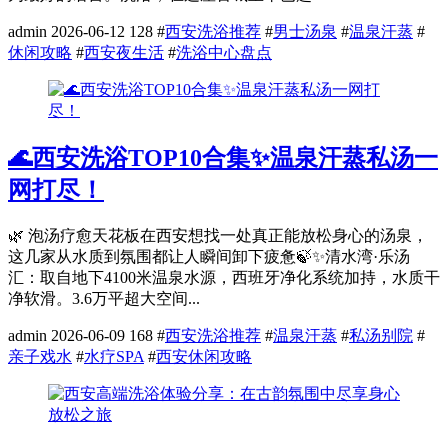
admin
2026-06-12
128
#
西安洗浴推荐
#
男士汤泉
#
温泉汗蒸
#
休闲攻略
#
西安夜生活
#
洗浴中心盘点
🌊西安洗浴TOP10合集✨温泉汗蒸私汤一
网打尽！
🌿 泡汤疗愈天花板在西安想找一处真正能放松身心的汤泉，
这几家从水质到氛围都让人瞬间卸下疲惫🍃✨清水湾·乐汤
汇：取自地下4100米温泉水源，西班牙净化系统加持，水质干
净软滑。3.6万平超大空间...
admin
2026-06-09
168
#
西安洗浴推荐
#
温泉汗蒸
#
私汤别院
#
亲子戏水
#
水疗SPA
#
西安休闲攻略