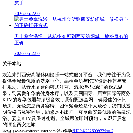
愈手
2026-06-22
0
男士桑拿洗浴：从杭州会所到西安纺织城，放松身心的
正确
2026-06-22
0
关于本站
欢迎来到西安高端休闲娱乐一站式服务平台！我们专注于为您
提供全城最优质的洗浴中心、高档会所与KTV资源推荐与安
排规划。从青水瓦台的韩式汗蒸、清水湾·乐汤汇的欧式温
泉，到真爱年华的健身水疗，以及天阙国际、唐宫国际等商务
KTV的奢华包厢与顶级音效，我们甄选全网口碑最佳的休闲
场所。无论您是商务宴请、团体聚会还是个人放松，我们以透
明价格与私密环境，助您足不出户，尊享西安最优质的温泉洗
浴、宴会KTV及保健礼遇。全城席位即时预约，立即开启您
的惬意西安之旅！
本站由 www.webfreecounter.com 强力驱动
陕ICP备2026009229号-2