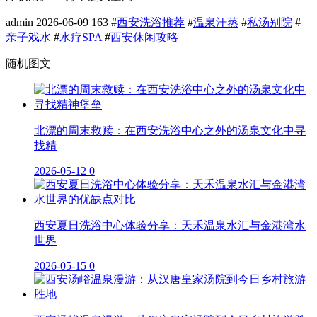
admin
2026-06-09
163
#
西安洗浴推荐
#
温泉汗蒸
#
私汤别院
#
亲子戏水
#
水疗SPA
#
西安休闲攻略
随机图文
北漂的周末救赎：在西安洗浴中心之外的汤泉文化中寻
找精
2026-05-12
0
西安夏日洗浴中心体验分享：天禾温泉水汇与金港湾水
世界
2026-05-15
0