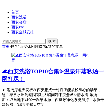
首页
西安洗浴
西安会所
西安ktv
西安全城安排
搜 索
首页
包含"西安休闲攻略"标签的文章
🌊西安洗浴TOP10合集✨温泉汗蒸私汤一
网打尽！
🌿 泡汤疗愈天花板在西安想找一处真正能放松身心的汤泉，
这几家从水质到氛围都让人瞬间卸下疲惫🍃✨清水湾·乐汤
汇：取自地下4100米温泉水源，西班牙净化系统加持，水质干
净软滑。3.6万平超大空间...