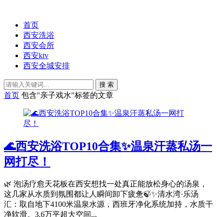
首页
西安洗浴
西安会所
西安ktv
西安全城安排
搜 索
首页
包含"亲子戏水"标签的文章
🌊西安洗浴TOP10合集✨温泉汗蒸私汤一
网打尽！
🌿 泡汤疗愈天花板在西安想找一处真正能放松身心的汤泉，
这几家从水质到氛围都让人瞬间卸下疲惫🍃✨清水湾·乐汤
汇：取自地下4100米温泉水源，西班牙净化系统加持，水质干
净软滑。3.6万平超大空间...