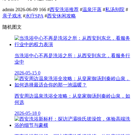
admin
2026-06-09
166
#
西安洗浴推荐
#
温泉汗蒸
#
私汤别院
#
亲子戏水
#
水疗SPA
#
西安休闲攻略
随机图文
当洗浴中心不再是洗浴之所：从西安到东北，看服务行
业中
2026-05-15
0
西安周边温泉洗浴全攻略：从皇家御汤到秦岭山泉，如
何选
2026-05-18
0