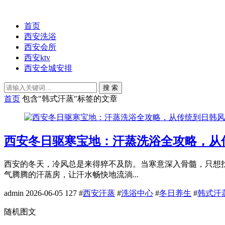
首页
西安洗浴
西安会所
西安ktv
西安全城安排
搜 索
首页
包含"韩式汗蒸"标签的文章
西安冬日驱寒宝地：汗蒸洗浴全攻略，从
西安的冬天，冷风总是来得猝不及防。当寒意深入骨髓，只想
气腾腾的汗蒸房，让汗水畅快地流淌...
admin
2026-06-05
127
#
西安汗蒸
#
洗浴中心
#
冬日养生
#
韩式汗
随机图文