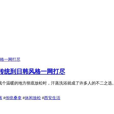
传统到日韩风格一网打尽
找个温暖的地方彻底放松时，汗蒸洗浴就成了许多人的不二之选。
蒸
#
传统桑拿
#
休闲放松
#
西安生活