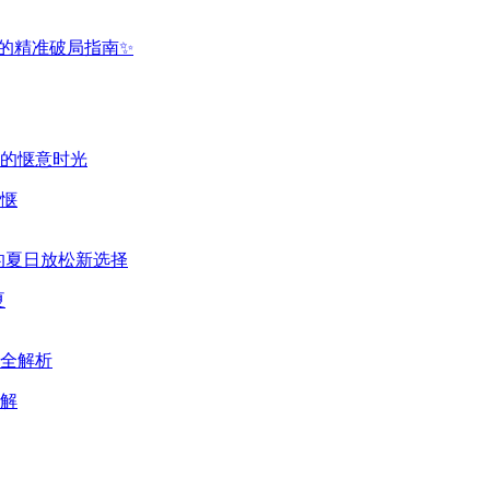
惬
夏
解