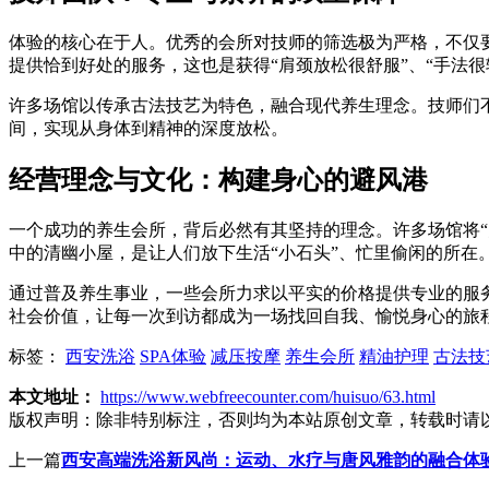
体验的核心在于人。优秀的会所对技师的筛选极为严格，不仅
提供恰到好处的服务，这也是获得“肩颈放松很舒服”、“手法很
许多场馆以传承古法技艺为特色，融合现代养生理念。技师们
间，实现从身体到精神的深度放松。
经营理念与文化：构建身心的避风港
一个成功的养生会所，背后必然有其坚持的理念。许多场馆将
中的清幽小屋，是让人们放下生活“小石头”、忙里偷闲的所在
通过普及养生事业，一些会所力求以平实的价格提供专业的服务
社会价值，让每一次到访都成为一场找回自我、愉悦身心的旅
标签：
西安洗浴
SPA体验
减压按摩
养生会所
精油护理
古法技
本文地址：
https://www.webfreecounter.com/huisuo/63.html
版权声明：
除非特别标注，否则均为本站原创文章，转载时请
上一篇
西安高端洗浴新风尚：运动、水疗与唐风雅韵的融合体