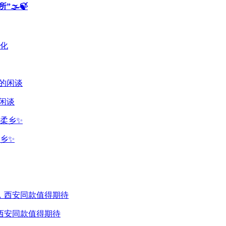
️🍃
闲谈
乡✨
，西安同款值得期待