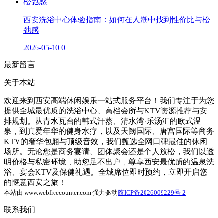
西安洗浴中心体验指南：如何在人潮中找到性价比与松
弛感
2026-05-10
0
最新留言
关于本站
欢迎来到西安高端休闲娱乐一站式服务平台！我们专注于为您
提供全城最优质的洗浴中心、高档会所与KTV资源推荐与安
排规划。从青水瓦台的韩式汗蒸、清水湾·乐汤汇的欧式温
泉，到真爱年华的健身水疗，以及天阙国际、唐宫国际等商务
KTV的奢华包厢与顶级音效，我们甄选全网口碑最佳的休闲
场所。无论您是商务宴请、团体聚会还是个人放松，我们以透
明价格与私密环境，助您足不出户，尊享西安最优质的温泉洗
浴、宴会KTV及保健礼遇。全城席位即时预约，立即开启您
的惬意西安之旅！
本站由 www.webfreecounter.com 强力驱动
陕ICP备2026009229号-2
联系我们