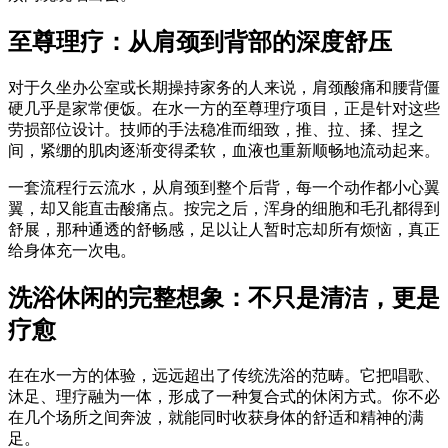
至尊理疗：从肩颈到背部的深度舒压
对于久坐办公室或长期操持家务的人来说，肩颈酸痛和腰背僵
硬几乎是家常便饭。在水一方的至尊理疗项目，正是针对这些
劳损部位设计。技师的手法稳准而细致，推、拉、揉、捏之
间，紧绷的肌肉逐渐变得柔软，血液也重新顺畅地流动起来。
一套流程行云流水，从肩颈到整个后背，每一个动作都小心翼
翼，却又能直击酸痛点。按完之后，浑身的细胞和毛孔都得到
舒展，那种通透的舒畅感，足以让人暂时忘却所有烦恼，真正
给身体充一次电。
洗浴休闲的完整想象：不只是清洁，更是
疗愈
在在水一方的体验，远远超出了传统洗浴的范畴。它把唱歌、
沐足、理疗融为一体，形成了一种复合式的休闲方式。你不必
在几个场所之间奔波，就能同时收获身体的舒适和精神的满
足。