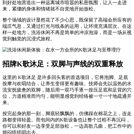
到好处地营造出一种远离城市喧嚣的私密氛围，让人一走进
来，紧绷的身体和情绪就不自觉地开始放松。
整个场域的设计显然花了不少心思，既保留了高端会所应有的
端庄气息，又通过灯光与线条的运用，让环境充满层次。在这
样一处地方，洗浴休闲不再是简单的冲凉泡澡，而是一场从视
觉到触觉的沉浸式旅程。
招牌K歌沐足：双脚与声线的双重释放
这里的 K歌沐足 是许多回头客的首选项目，它将泡脚、足底
按摩与欢唱结合，让养生变得更有趣味。技师会先以温热的水
流安抚疲惫的双脚，随后用一双巧手逐一按压足底和足背的穴
位，力道精准而均匀，能明显感觉到经络被一寸一寸地疏通开
来。
按完起身的那一刻，脚底轻飘飘的，仿佛踩在棉花之上，连走
路都变得轻盈。而包间内的K歌设备也让整个过程不再沉闷，
你可以和好友一边享受足部放松，一边高歌几曲，把工作中的
烦闷统统唱出去。