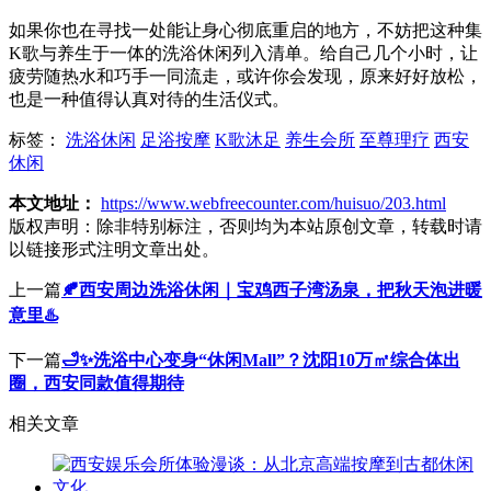
如果你也在寻找一处能让身心彻底重启的地方，不妨把这种集
K歌与养生于一体的洗浴休闲列入清单。给自己几个小时，让
疲劳随热水和巧手一同流走，或许你会发现，原来好好放松，
也是一种值得认真对待的生活仪式。
标签：
洗浴休闲
足浴按摩
K歌沐足
养生会所
至尊理疗
西安
休闲
本文地址：
https://www.webfreecounter.com/huisuo/203.html
版权声明：
除非特别标注，否则均为本站原创文章，转载时请
以链接形式注明文章出处。
上一篇
🍂西安周边洗浴休闲｜宝鸡西子湾汤泉，把秋天泡进暖
意里♨️
下一篇
🛁✨洗浴中心变身“休闲Mall”？沈阳10万㎡综合体出
圈，西安同款值得期待
相关文章