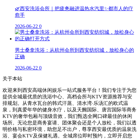
🌿西安洗浴会所｜把疲惫融进温热水汽里✨都市人的疗
愈手
2026-06-22
0
男士桑拿洗浴：从杭州会所到西安纺织城，放松身心的
正确
2026-06-22
0
关于本站
欢迎来到西安高端休闲娱乐一站式服务平台！我们专注于为您
提供全城最优质的洗浴中心、高档会所与KTV资源推荐与安
排规划。从青水瓦台的韩式汗蒸、清水湾·乐汤汇的欧式温
泉，到真爱年华的健身水疗，以及天阙国际、唐宫国际等商务
KTV的奢华包厢与顶级音效，我们甄选全网口碑最佳的休闲
场所。无论您是商务宴请、团体聚会还是个人放松，我们以透
明价格与私密环境，助您足不出户，尊享西安最优质的温泉洗
浴、宴会KTV及保健礼遇。全城席位即时预约，立即开启您