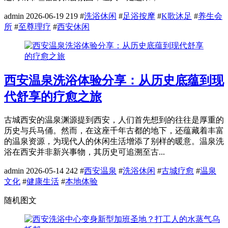
admin
2026-06-19
219
#
洗浴休闲
#
足浴按摩
#
K歌沐足
#
养生会
所
#
至尊理疗
#
西安休闲
西安温泉洗浴体验分享：从历史底蕴到现
代舒享的疗愈之旅
古城西安的温泉渊源提到西安，人们首先想到的往往是厚重的
历史与兵马俑。然而，在这座千年古都的地下，还蕴藏着丰富
的温泉资源，为现代人的休闲生活增添了别样的暖意。温泉洗
浴在西安并非新兴事物，其历史可追溯至古...
admin
2026-05-14
242
#
西安温泉
#
洗浴休闲
#
古城疗愈
#
温泉
文化
#
健康生活
#
本地体验
随机图文