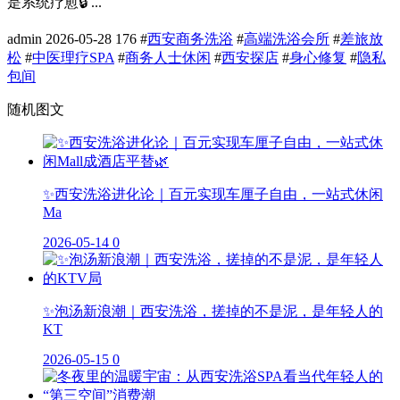
是系统疗愈🔒 ...
admin
2026-05-28
176
#
西安商务洗浴
#
高端洗浴会所
#
差旅放
松
#
中医理疗SPA
#
商务人士休闲
#
西安探店
#
身心修复
#
隐私
包间
随机图文
✨西安洗浴进化论｜百元实现车厘子自由，一站式休闲
Ma
2026-05-14
0
✨泡汤新浪潮｜西安洗浴，搓掉的不是泥，是年轻人的
KT
2026-05-15
0