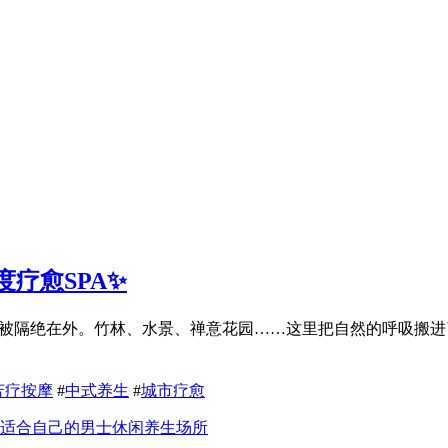
疗愈SPA✨
嚣便被隔绝在外。竹林、水景、禅意花园……这里把自然的呼吸搬
芳疗按摩
#
中式养生
#
城市疗愈