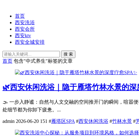
首页
西安洗浴
西安会所
西安ktv
西安全城安排
搜 索
首页
包含"中式养生"标签的文章
🌿西安休闲洗浴｜隐于雁塔竹林水景的深度
🌫️ 一步入静谧：自然与人文交融的空间推开门的瞬间，喧
处细节都为你卸下疲惫。...
admin
2026-06-20
151
#
雁塔区SPA
#
西安休闲洗浴
#
竹林水景
#