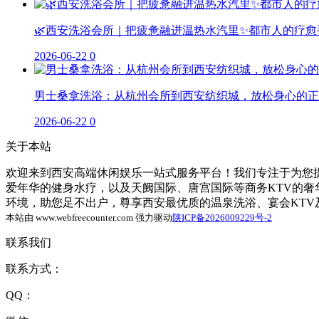
🌿西安洗浴会所｜把疲惫融进温热水汽里✨都市人的疗愈
2026-06-22
0
男士桑拿洗浴：从杭州会所到西安纺织城，放松身心的正
2026-06-22
0
关于本站
欢迎来到西安高端休闲娱乐一站式服务平台！我们专注于为您提
爱年华的健身水疗，以及天阙国际、唐宫国际等商务KTV的
环境，助您足不出户，尊享西安最优质的温泉洗浴、宴会KT
本站由 www.webfreecounter.com 强力驱动
陕ICP备2026009229号-2
联系我们
联系方式：
QQ：