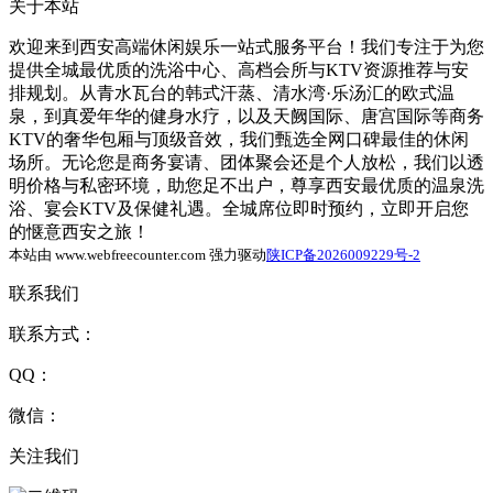
关于本站
欢迎来到西安高端休闲娱乐一站式服务平台！我们专注于为您
提供全城最优质的洗浴中心、高档会所与KTV资源推荐与安
排规划。从青水瓦台的韩式汗蒸、清水湾·乐汤汇的欧式温
泉，到真爱年华的健身水疗，以及天阙国际、唐宫国际等商务
KTV的奢华包厢与顶级音效，我们甄选全网口碑最佳的休闲
场所。无论您是商务宴请、团体聚会还是个人放松，我们以透
明价格与私密环境，助您足不出户，尊享西安最优质的温泉洗
浴、宴会KTV及保健礼遇。全城席位即时预约，立即开启您
的惬意西安之旅！
本站由 www.webfreecounter.com 强力驱动
陕ICP备2026009229号-2
联系我们
联系方式：
QQ：
微信：
关注我们