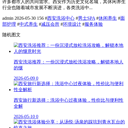
许多都市人的共同需求。西安作为历史文化名城，其休闲养生
行业也随着城市发展不断演进，各类洗浴中...
admin
2026-05-30
156
#
西安洗浴中心
#
男士SPA
#
休闲养生
#
面
部护理
#
中式养生
#
减压会所
#
环境设计
#
服务体验
随机图文
西安洗浴推荐：一份沉浸式放松洗浴攻略，解锁本地人
的惬
2026-05-09
0
西安旅行新选择：洗浴中心过夜体验，性价比与便利性
全解
2026-05-10
0