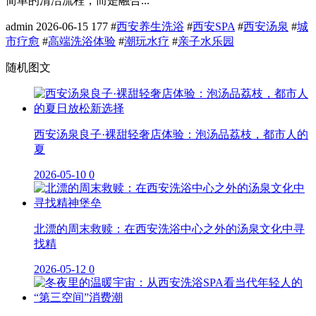
简单的清洁流程，而是融合...
admin
2026-06-15
177
#
西安养生洗浴
#
西安SPA
#
西安汤泉
#
城
市疗愈
#
高端洗浴体验
#
潮玩水疗
#
亲子水乐园
随机图文
西安汤泉良子·裸甜轻奢店体验：泡汤品荔枝，都市人的
夏
2026-05-10
0
北漂的周末救赎：在西安洗浴中心之外的汤泉文化中寻
找精
2026-05-12
0