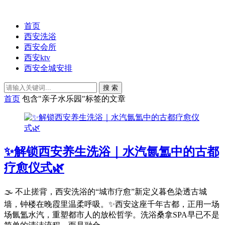
首页
西安洗浴
西安会所
西安ktv
西安全城安排
搜 索
首页
包含"亲子水乐园"标签的文章
✨解锁西安养生洗浴｜水汽氤氲中的古都
疗愈仪式🌿
🌫️ 不止搓背，西安洗浴的“城市疗愈”新定义暮色染透古城
墙，钟楼在晚霞里温柔呼吸。✨西安这座千年古都，正用一场
场氤氲水汽，重塑都市人的放松哲学。洗浴桑拿SPA早已不是