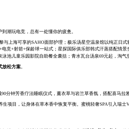
护到潮玩电竞，总有一处懂你的疲惫。
黎与上海可享的SAHO面部护理；极乐汤星空温泉馆以纯正日式
汤泉+电竞+射箭+保龄球一站式；星探国际俱乐部韩式汗蒸搭配情景
温泉泳池儿童乐园影院自助餐全囊括；青水瓦台汤泉69元起，淘
式放松方案
。
城90分钟芳香疗法睡眠仪式，薰衣草与岩兰草香氛，搭配喜马拉
养生项目，让身体在草本香中恢复平衡。蜜桃轻奢SPA引入瑞士V