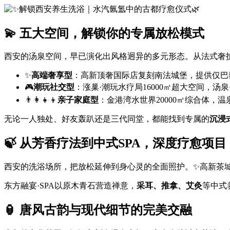
💫 五大空间，解锁你的专属放松模式
西安的汤泉空间，早已演化出风格迥异的多元形态。从法式奢
✨
高端奢享型
：高新顶奢国际店复刻南法城堡，提供仅巴
🎮
潮玩社交型
：涨巢·潮玩水疗局16000㎡超大空间，
👨‍👩‍👧‍👦
亲子家庭型
：金港湾水世界20000㎡综合体，
无论一人独处、好友轰趴还是三代同堂，都能找到专属的
沉浸
🍃 从芳香疗法到中式SPA，深度疗愈项目
西安的洗浴场所，把放松延伸到身心灵的全面照护。✨高新茶
东方融宴·SPA以原木青石营造禅意，
采耳、推拿、艾灸
等中式
🏮 唐风古韵与现代细节的完美交融