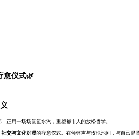
愈仪式🌿
定义
都，正用一场场氤氲水汽，重塑都市人的放松哲学。
、社交与文化沉浸
的疗愈仪式。在颂钵声与玫瑰池间，与自己温