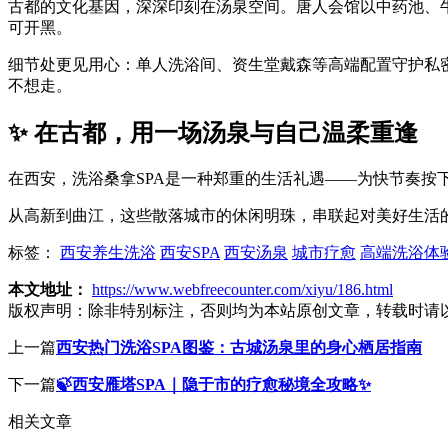
古都的文化基因，深深印刻在汤泉空间。唐人会馆以中药池、
可开黑。
细节处更见用心：单人洗浴间、资生堂戴森等高端配置守护私
不想走。
✨ 在古都，用一场汤泉与自己温柔重逢
在西安，洗浴桑拿SPA是一种郑重的生活礼遇——为快节奏按
从高新到曲江，这些散落城市的休闲明珠，串联起对美好生活
标签：
西安养生洗浴
西安SPA
西安汤泉
城市疗愈
高端洗浴体
本文地址：
https://www.webfreecounter.com/xiyu/186.html
版权声明：
除非特别标注，否则均为本站原创文章，转载时请
上一篇
西安热门洗浴SPA图鉴：古城汤泉里的身心栖居指南
下一篇
🍃西安雁塔SPA｜隐于市的疗愈秘境全攻略✨
相关文章