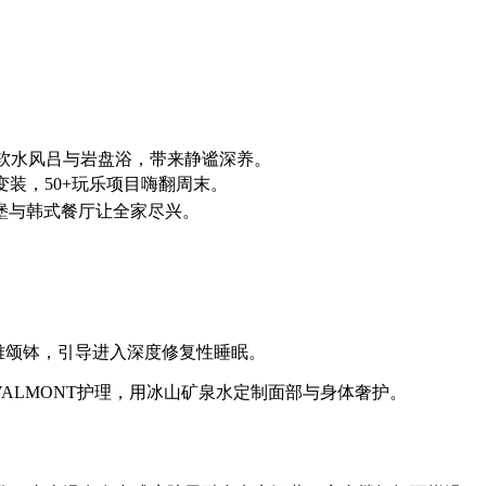
软水风吕与岩盘浴，带来静谧深养。
变装，50+玩乐项目嗨翻周末。
气堡与韩式餐厅让全家尽兴。
雅颂钵，引导进入深度修复性睡眠。
ALMONT护理，用冰山矿泉水定制面部与身体奢护。