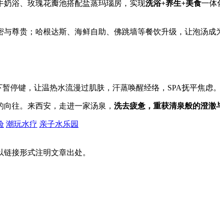
牛奶浴、玫瑰花瓣池搭配盐蒸玛瑙房，实现
洗浴+养生+美食
一体
密与尊贵；哈根达斯、海鲜自助、佛跳墙等餐饮升级，让泡汤成
下暂停键，让温热水流漫过肌肤，汗蒸唤醒经络，SPA抚平焦虑
的向往。来西安，走进一家汤泉，
洗去疲惫，重获清泉般的澄澈
验
潮玩水疗
亲子水乐园
以链接形式注明文章出处。