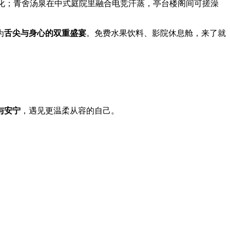
化；青舍汤泉在中式庭院里融合电竞汗蒸，亭台楼阁间可搓澡
为
舌尖与身心的双重盛宴
。免费水果饮料、影院休息舱，来了就
。
与安宁
，遇见更温柔从容的自己。