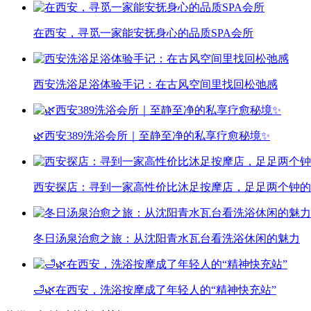
在西安，寻觅一家能安抚身心的品质SPA会所
西安洗浴足浴体验手记：在古风空间里找回松弛感
🌿西安389洗浴会所｜至静至净的私享疗愈秘境✨
西安探店：寻到一家高性价比沐足按摩店，足足两个钟的
冬日汤泉治愈之旅：从沈阳青水瓦台看洗浴休闲的魅力
🛁🌿在西安，洗浴按摩成了年轻人的“精神快充站”