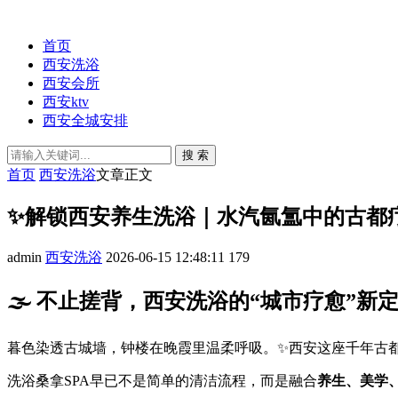
首页
西安洗浴
西安会所
西安ktv
西安全城安排
搜 索
首页
西安洗浴
文章正文
✨解锁西安养生洗浴｜水汽氤氲中的古都疗
admin
西安洗浴
2026-06-15 12:48:11
179
🌫️ 不止搓背，西安洗浴的“城市疗愈”新
暮色染透古城墙，钟楼在晚霞里温柔呼吸。✨西安这座千年古
洗浴桑拿SPA早已不是简单的清洁流程，而是融合
养生、美学