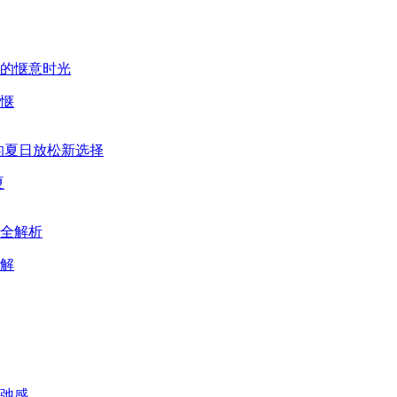
惬
夏
解