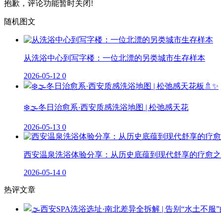
抱歉，评论功能暂时关闭!
随机图文
从洗浴中心到写字楼：一位北漂的另类城市生存样本
2026-05-12
0
❄️🌫️冬日治愈系·西安质感洗浴地图 | 松弛感天花
2026-05-13
0
西安温泉洗浴体验分享：从历史底蕴到现代舒享的疗愈之
2026-05-14
0
热评文章