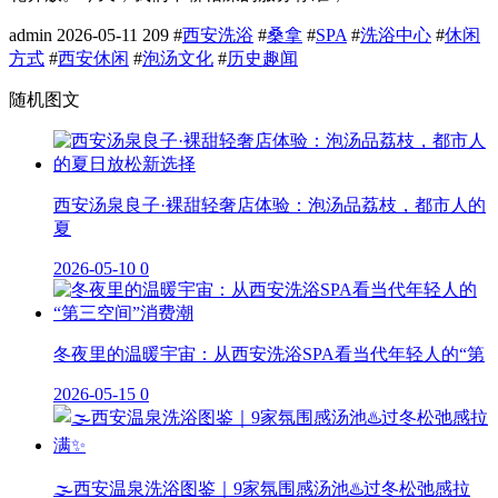
admin
2026-05-11
209
#
西安洗浴
#
桑拿
#
SPA
#
洗浴中心
#
休闲
方式
#
西安休闲
#
泡汤文化
#
历史趣闻
随机图文
西安汤泉良子·裸甜轻奢店体验：泡汤品荔枝，都市人的
夏
2026-05-10
0
冬夜里的温暖宇宙：从西安洗浴SPA看当代年轻人的“第
2026-05-15
0
🌫️西安温泉洗浴图鉴｜9家氛围感汤池♨️过冬松弛感拉