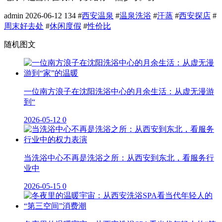
admin
2026-06-12
134
#
西安温泉
#
温泉洗浴
#
汗蒸
#
西安探店
#
周末好去处
#
休闲度假
#
性价比
随机图文
一位南方浪子在沈阳洗浴中心的月余生活：从虚无漫游
到“
2026-05-12
0
当洗浴中心不再是洗浴之所：从西安到东北，看服务行
业中
2026-05-15
0