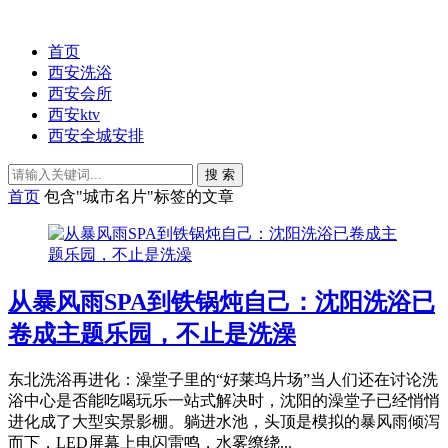
首页
西安洗浴
西安会所
西安ktv
西安全城安排
搜 索
首页
包含"城市名片"标签的文章
从暴风雨SPA到铁锅炖自己：沈阳洗浴已
卷成主题乐园，不止是洗澡
东北洗浴再进化：澡堂子里的“好莱坞片场”当人们还在讨论洗
浴中心是否能吃喝玩乐一站式解决时，沈阳的澡堂子已经悄悄
进化成了大型实景影棚。躺进水池，头顶是模拟的暴风雨倾泻
而下，LED屏幕上电闪雷鸣，水雾缭绕...