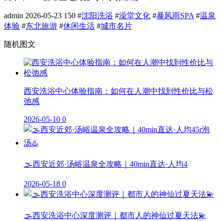
admin
2026-05-23
150
#
沈阳洗浴
#
澡堂文化
#
暴风雨SPA
#
温泉
体验
#
东北旅游
#
休闲生活
#
城市名片
随机图文
西安洗浴中心体验指南：如何在人潮中找到性价比与松
弛感
2026-05-10
0
🌫️西安近郊·汤峪温泉全攻略｜40min直达·人均4
2026-05-18
0
🌫️西安洗浴中心深度测评｜都市人的神仙过夏天法💫