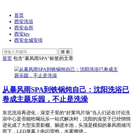
首页
西安洗浴
西安会所
西安ktv
西安全城安排
搜 索
首页
包含"暴风雨SPA"标签的文章
从暴风雨SPA到铁锅炖自己：沈阳洗浴已
卷成主题乐园，不止是洗澡
东北洗浴再进化：澡堂子里的“好莱坞片场”当人们还在讨论洗
浴中心是否能吃喝玩乐一站式解决时，沈阳的澡堂子已经悄悄
进化成了大型实景影棚。躺进水池，头顶是模拟的暴风雨倾泻
而下，LED屏幕上电闪雷鸣，水雾缭绕...