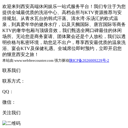
欢迎来到西安高端休闲娱乐一站式服务平台！我们专注于为您
提供全城最优质的洗浴中心、高档会所与KTV资源推荐与安
排规划。从青水瓦台的韩式汗蒸、清水湾·乐汤汇的欧式温
泉，到真爱年华的健身水疗，以及天阙国际、唐宫国际等商务
KTV的奢华包厢与顶级音效，我们甄选全网口碑最佳的休闲
场所。无论您是商务宴请、团体聚会还是个人放松，我们以透
明价格与私密环境，助您足不出户，尊享西安最优质的温泉洗
浴、宴会KTV及保健礼遇。全城席位即时预约，立即开启您
的惬意西安之旅！
本站由 www.webfreecounter.com 强力驱动
陕ICP备2026009229号-2
联系我们
联系方式：
QQ：
微信：
关注我们