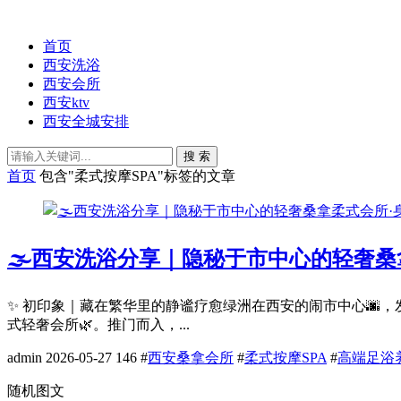
首页
西安洗浴
西安会所
西安ktv
西安全城安排
搜 索
首页
包含"柔式按摩SPA"标签的文章
🌫️西安洗浴分享｜隐秘于市中心的轻奢桑
✨ 初印象｜藏在繁华里的静谧疗愈绿洲在西安的闹市中心🌆
式轻奢会所🌿。推门而入，...
admin
2026-05-27
146
#
西安桑拿会所
#
柔式按摩SPA
#
高端足浴
随机图文