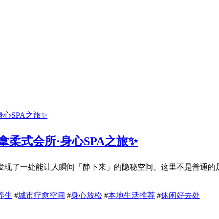
拿柔式会所·身心SPA之旅✨
，发现了一处能让人瞬间「静下来」的隐秘空间。这里不是普通
养生
#
城市疗愈空间
#
身心放松
#
本地生活推荐
#
休闲好去处