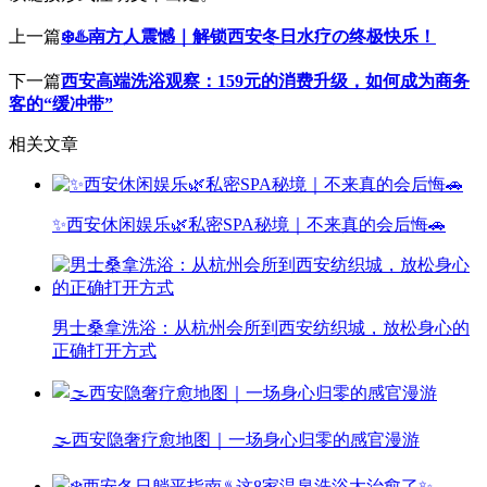
上一篇
❄️♨️南方人震憾｜解锁西安冬日水疗の终极快乐！
下一篇
西安高端洗浴观察：159元的消费升级，如何成为商务
客的“缓冲带”
相关文章
✨西安休闲娱乐🌿私密SPA秘境｜不来真的会后悔🚗
男士桑拿洗浴：从杭州会所到西安纺织城，放松身心的
正确打开方式
🌫️西安隐奢疗愈地图｜一场身心归零的感官漫游