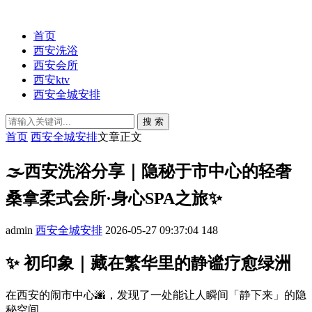
首页
西安洗浴
西安会所
西安ktv
西安全城安排
搜 索
首页
西安全城安排
文章正文
🌫️西安洗浴分享｜隐秘于市中心的轻奢
桑拿柔式会所·身心SPA之旅✨
admin
西安全城安排
2026-05-27 09:37:04
148
✨ 初印象｜藏在繁华里的静谧疗愈绿洲
在西安的闹市中心🌆，发现了一处能让人瞬间「静下来」的隐
秘空间。