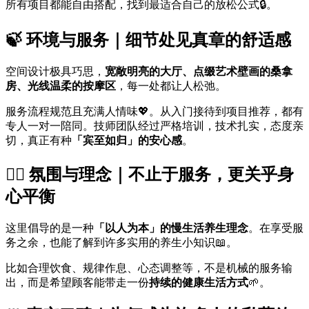
所有项目都能自由搭配，找到最适合自己的放松公式🔒。
🍃 环境与服务｜细节处见真章的舒适感
空间设计极具巧思，
宽敞明亮的大厅、点缀艺术壁画的桑拿
房、光线温柔的按摩区
，每一处都让人松弛。
服务流程规范且充满人情味💖。从入门接待到项目推荐，都有
专人一对一陪同。技师团队经过严格培训，技术扎实，态度亲
切，真正有种
「宾至如归」的安心感
。
💆‍♀️ 氛围与理念｜不止于服务，更关乎身
心平衡
这里倡导的是一种
「以人为本」的慢生活养生理念
。在享受服
务之余，也能了解到许多实用的养生小知识📖。
比如合理饮食、规律作息、心态调整等，不是机械的服务输
出，而是希望顾客能带走一份
持续的健康生活方式
🌱。