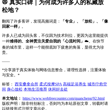
📛 真实口碑｜为何成为许多人的私藏放
松地？
翻阅了许多客评，发现高频词是：
「专业」、「放松」、「像
回家一样」
。
许多人已成为回头客，不仅因为技术到位，更因为这里能提供
一种
难得的、全神贯注关爱自我的「心流时间」
☁️。在快节
奏的城市里，这样一个能彻底卸下疲惫的角落，显得尤为珍
贵。
——
*分享源于真实体验与网络信息整合，请理性选择，注重体验
与安全。*
标签：
西安桑拿会所
柔式按摩SPA
高端足浴养生
城市疗愈空
间
身心放松
本地生活推荐
休闲好去处
本文地址：
https://www.webfreecounter.com/quancheng/92.html
版权声明：
除非特别标注，否则均为本站原创文章，转载时请
以链接形式注明文章出处。