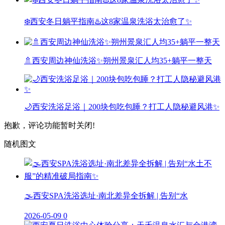
❄️西安冬日躺平指南♨️这8家温泉洗浴太治愈了✨
🚿西安周边神仙洗浴✨朔州景泉汇人均35+躺平一整天
🌙西安洗浴足浴｜200块包吃包睡？打工人隐秘避风港✨
抱歉，评论功能暂时关闭!
随机图文
🌫️西安SPA洗浴选址·南北差异全拆解 | 告别“水
2026-05-09
0